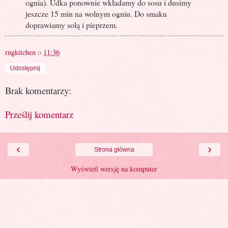
ognia). Udka ponownie wkładamy do sosu i dusimy
jeszcze 15 min na wolnym ogniu. Do smaku
doprawiamy solą i pieprzem.
rngkitchen
o
11:36
Udostępnij
Brak komentarzy:
Prześlij komentarz
‹
›
Strona główna
Wyświetl wersję na komputer