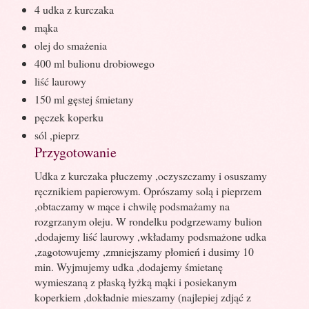
4 udka z kurczaka
mąka
olej do smażenia
400 ml bulionu drobiowego
liść laurowy
150 ml gęstej śmietany
pęczek koperku
sól ,pieprz
Przygotowanie
Udka z kurczaka płuczemy ,oczyszczamy i osuszamy
ręcznikiem papierowym. Oprószamy solą i pieprzem
,obtaczamy w mące i chwilę podsmażamy na
rozgrzanym oleju. W rondelku podgrzewamy bulion
,dodajemy liść laurowy ,wkładamy podsmażone udka
,zagotowujemy ,zmniejszamy płomień i dusimy 10
min. Wyjmujemy udka ,dodajemy śmietanę
wymieszaną z płaską łyżką mąki i posiekanym
koperkiem ,dokładnie mieszamy (najlepiej zdjąć z