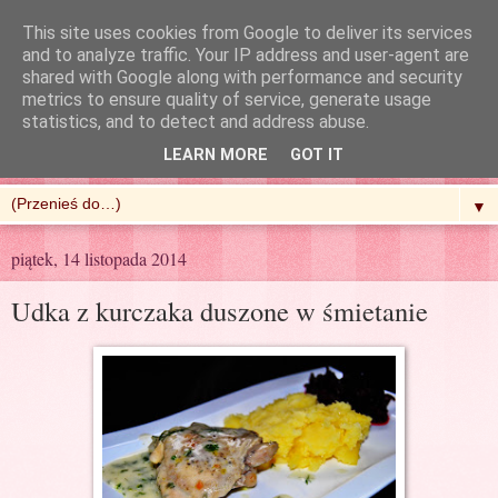
This site uses cookies from Google to deliver its services
and to analyze traffic. Your IP address and user-agent are
shared with Google along with performance and security
metrics to ensure quality of service, generate usage
R'n'G Kitchen
statistics, and to detect and address abuse.
LEARN MORE
GOT IT
▼
piątek, 14 listopada 2014
Udka z kurczaka duszone w śmietanie