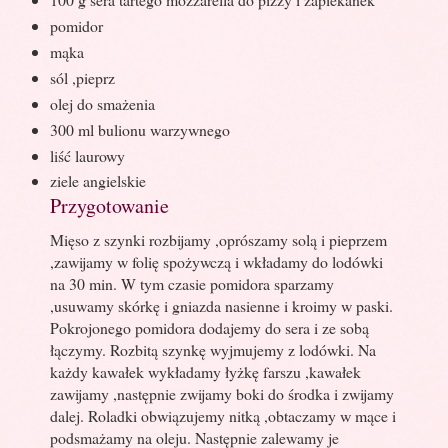
pomidor
mąka
sól ,pieprz
olej do smażenia
300 ml bulionu warzywnego
liść laurowy
ziele angielskie
Przygotowanie
Mięso z szynki rozbijamy ,oprószamy solą i pieprzem
,zawijamy w folię spożywczą i wkładamy do lodówki
na 30 min. W tym czasie pomidora sparzamy
,usuwamy skórkę i gniazda nasienne i kroimy w paski.
Pokrojonego pomidora dodajemy do sera i ze sobą
łączymy. Rozbitą szynkę wyjmujemy z lodówki. Na
każdy kawałek wykładamy łyżkę farszu ,kawałek
zawijamy ,następnie zwijamy boki do środka i zwijamy
dalej. Roladki obwiązujemy nitką ,obtaczamy w mące i
podsmażamy na oleju. Następnie zalewamy je