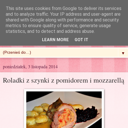
This site uses cookies from Google to deliver its services
and to analyze traffic. Your IP address and user-agent are
shared with Google along with performance and security
metrics to ensure quality of service, generate usage
R'n'G Kitchen
statistics, and to detect and address abuse.
LEARN MORE
GOT IT
▼
poniedziałek, 3 listopada 2014
Roladki z szynki z pomidorem i mozzarellą