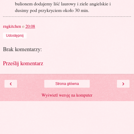
bulionem dodajemy liść laurowy i ziele angielskie i
dusimy pod przykryciem około 30 min.
rngkitchen
o
20:08
Udostępnij
Brak komentarzy:
Prześlij komentarz
‹
›
Strona główna
Wyświetl wersję na komputer