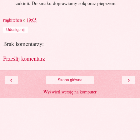
cukinii. Do smaku doprawiamy solą oraz pieprzem.
rngkitchen
o
19:05
Udostępnij
Brak komentarzy:
Prześlij komentarz
‹
›
Strona główna
Wyświetl wersję na komputer