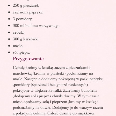
250 g pieczarek
czerwona papryka
3 pomidory
300 ml bulionu warzywnego
cebula
300 g karkówki
masło
sól ,pieprz
Przygotowanie
Cebulę kroimy w kostkę ,razem z pieczarkami i
marchewką (kroimy w plasterki) podsmażamy na
maśle. Następnie dodajemy pokrojoną w paski paprykę
,pomidory (sparzone i bez gniazd nasiennych)
pokrojone w większe kawałki. Zalewamy bulionem
,dodajemy sól i pieprz i chwilę dusimy. W tym czasie
mięso oprószamy solą i pieprzem ,kroimy w kostkę i
podsmażamy na oliwie. Dodajemy je do warzyw razem
z pokrojoną cukinią. Całość dusimy do miękkości