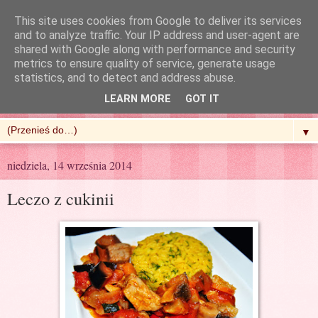
This site uses cookies from Google to deliver its services
and to analyze traffic. Your IP address and user-agent are
shared with Google along with performance and security
metrics to ensure quality of service, generate usage
R'n'G Kitchen
statistics, and to detect and address abuse.
LEARN MORE
GOT IT
▼
niedziela, 14 września 2014
Leczo z cukinii