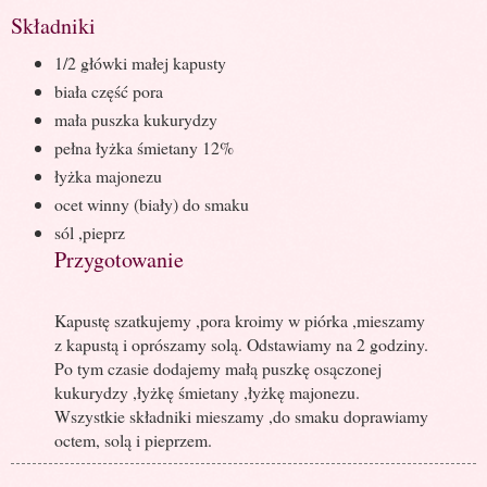
Składniki
1/2 główki małej kapusty
biała część pora
mała puszka kukurydzy
pełna łyżka śmietany 12%
łyżka majonezu
ocet winny (biały) do smaku
sól ,pieprz
Przygotowanie
Kapustę szatkujemy ,pora kroimy w piórka ,mieszamy
z kapustą i oprószamy solą. Odstawiamy na 2 godziny.
Po tym czasie dodajemy małą puszkę osączonej
kukurydzy ,łyżkę śmietany ,łyżkę majonezu.
Wszystkie składniki mieszamy ,do smaku doprawiamy
octem, solą i pieprzem.