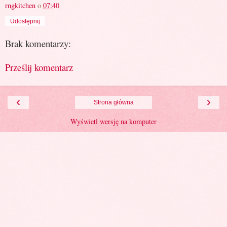
rngkitchen
o
07:40
Udostępnij
Brak komentarzy:
Prześlij komentarz
‹
›
Strona główna
Wyświetl wersję na komputer