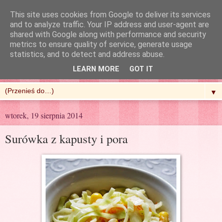
This site uses cookies from Google to deliver its services
and to analyze traffic. Your IP address and user-agent are
shared with Google along with performance and security
metrics to ensure quality of service, generate usage
R'n'G Kitchen
statistics, and to detect and address abuse.
LEARN MORE
GOT IT
▼
wtorek, 19 sierpnia 2014
Surówka z kapusty i pora