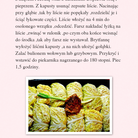
pieprzem. Z kapusty usunąć zepsute liście. Nacinając
przy głąbie ,tak by liście nie popękały ,rozdzielić je i
ściąć łykowate części. Liście włożyć na 4 min do
osolonego wrzątku ,odcedzić. Farsz nakładać łyżką na
liście ,zwinąć w rulonik ,po czym oba końce wcisnąć
do środka ,tak aby farsz nie wystawał. Brytfannę
wyłożyć liśćmi kapusty ,a na nich ułożyć gołąbki.
Zalać bulionem wołowym lub grzybowym. Przykryć i
wstawić do piekarnika nagrzanego do 180 stopni. Piec
1,5 godziny.