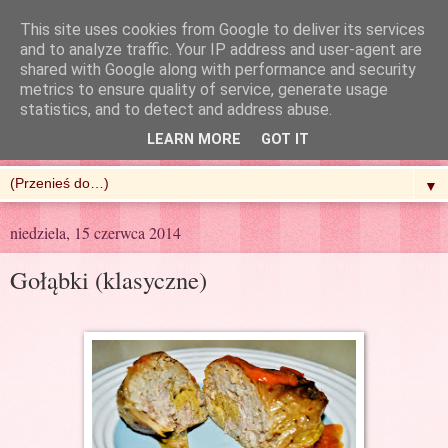
This site uses cookies from Google to deliver its services
and to analyze traffic. Your IP address and user-agent are
shared with Google along with performance and security
metrics to ensure quality of service, generate usage
R'n'G Kitchen
statistics, and to detect and address abuse.
LEARN MORE
GOT IT
▼
niedziela, 15 czerwca 2014
Gołąbki (klasyczne)