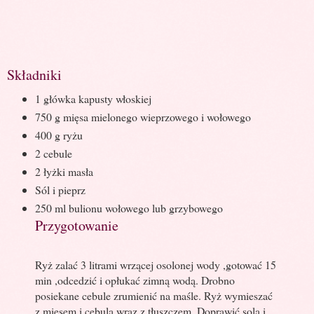
Składniki
1 główka kapusty włoskiej
750 g mięsa mielonego wieprzowego i wołowego
400 g ryżu
2 cebule
2 łyżki masła
Sól i pieprz
250 ml bulionu wołowego lub grzybowego
Przygotowanie
Ryż zalać 3 litrami wrzącej osolonej wody ,gotować 15
min ,odcedzić i opłukać zimną wodą. Drobno
posiekane cebule zrumienić na maśle. Ryż wymieszać
z mięsem i cebulą wraz z tłuszczem. Doprawić solą i