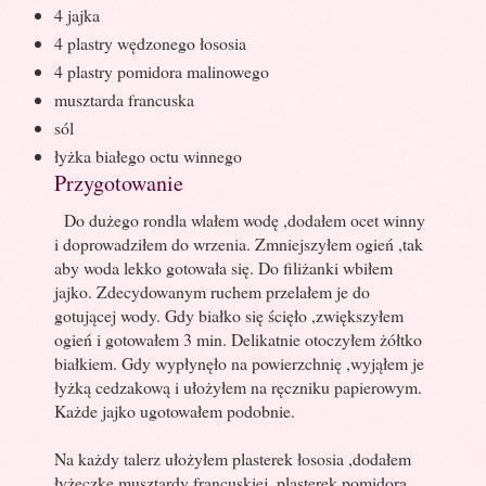
4 jajka
4 plastry wędzonego łososia
4 plastry pomidora malinowego
musztarda francuska
sól
łyżka białego octu winnego
Przygotowanie
Do dużego rondla wlałem wodę ,dodałem ocet winny
i doprowadziłem do wrzenia. Zmniejszyłem ogień ,tak
aby woda lekko gotowała się. Do filiżanki wbiłem
jajko. Zdecydowanym ruchem przelałem je do
gotującej wody. Gdy białko się ścięło ,zwiększyłem
ogień i gotowałem 3 min. Delikatnie otoczyłem żółtko
białkiem. Gdy wypłynęło na powierzchnię ,wyjąłem je
łyżką cedzakową i ułożyłem na ręczniku papierowym.
Każde jajko ugotowałem podobnie.
Na każdy talerz ułożyłem plasterek łososia ,dodałem
łyżeczkę musztardy francuskiej ,plasterek pomidora.