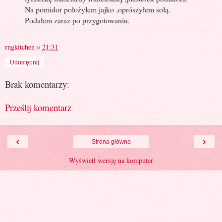
Na pomidor położyłem jajko ,oprószyłem solą.
Podałem zaraz po przygotowaniu.
rngkitchen
o
21:31
Udostępnij
Brak komentarzy:
Prześlij komentarz
‹
›
Strona główna
Wyświetl wersję na komputer