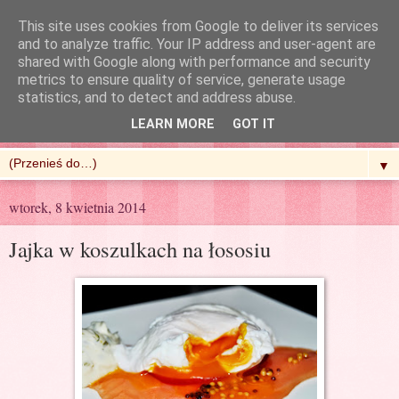
This site uses cookies from Google to deliver its services
and to analyze traffic. Your IP address and user-agent are
shared with Google along with performance and security
metrics to ensure quality of service, generate usage
R'n'G Kitchen
statistics, and to detect and address abuse.
LEARN MORE
GOT IT
▼
wtorek, 8 kwietnia 2014
Jajka w koszulkach na łososiu