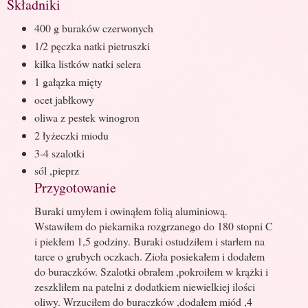
Składniki
400 g buraków czerwonych
1/2 pęczka natki pietruszki
kilka listków natki selera
1 gałązka mięty
ocet jabłkowy
oliwa z pestek winogron
2 łyżeczki miodu
3-4 szalotki
sól ,pieprz
Przygotowanie
Buraki umyłem i owinąłem folią aluminiową.
Wstawiłem do piekarnika rozgrzanego do 180 stopni C
i piekłem 1,5 godziny. Buraki ostudziłem i starłem na
tarce o grubych oczkach. Zioła posiekałem i dodałem
do buraczków. Szalotki obrałem ,pokroiłem w krążki i
zeszkliłem na patelni z dodatkiem niewielkiej ilości
oliwy. Wrzuciłem do buraczków ,dodałem miód ,4