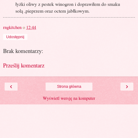
łyżki oliwy z pestek winogron i doprawiłem do smaku
solą ,pieprzem oraz octem jabłkowym.
rngkitchen
o
12:44
Udostępnij
Brak komentarzy:
Prześlij komentarz
‹
›
Strona główna
Wyświetl wersję na komputer