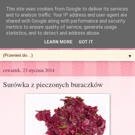
This site uses cookies from Google to deliver its services
and to analyze traffic. Your IP address and user-agent are
shared with Google along with performance and security
metrics to ensure quality of service, generate usage
R'n'G Kitchen
statistics, and to detect and address abuse.
LEARN MORE
GOT IT
▼
czwartek, 23 stycznia 2014
Surówka z pieczonych buraczków