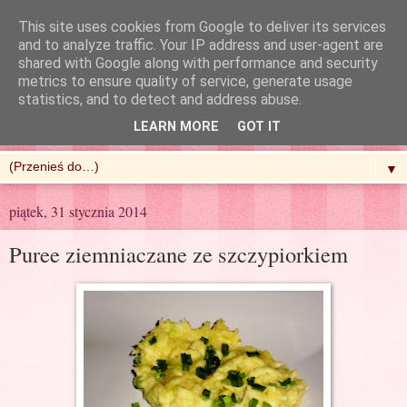
This site uses cookies from Google to deliver its services
and to analyze traffic. Your IP address and user-agent are
shared with Google along with performance and security
metrics to ensure quality of service, generate usage
R'n'G Kitchen
statistics, and to detect and address abuse.
LEARN MORE
GOT IT
▼
piątek, 31 stycznia 2014
Puree ziemniaczane ze szczypiorkiem