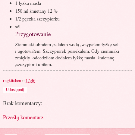
1 łyżka masła
150 ml śmietany 12 %
1/2 pęczka szczypiorku
sól
Przygotowanie
Ziemniaki obrałem ,zalałem wodą ,wsypałem łyżkę soli
i ugotowałem. Szczypiorek posiekałem. Gdy ziemniaki
zmiękły ,odcedziłem dodałem łyżkę masła ,śmietanę
,szczypior i ubiłem.
rngkitchen
o
17:46
Udostępnij
Brak komentarzy:
Prześlij komentarz