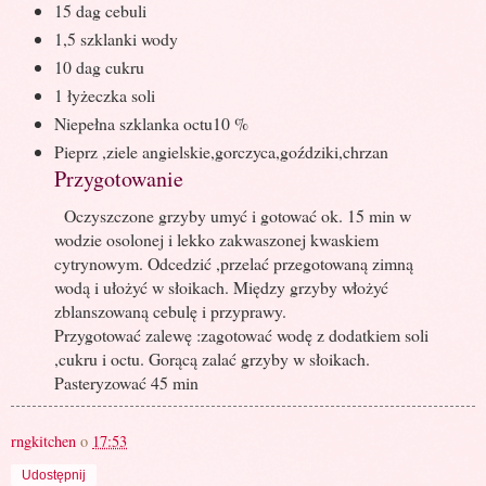
15 dag cebuli
1,5 szklanki wody
10 dag cukru
1 łyżeczka soli
Niepełna szklanka octu10 %
Pieprz ,ziele angielskie,gorczyca,goździki,chrzan
Przygotowanie
Oczyszczone grzyby umyć i gotować ok. 15 min w
wodzie osolonej i lekko zakwaszonej kwaskiem
cytrynowym. Odcedzić ,przelać przegotowaną zimną
wodą i ułożyć w słoikach. Między grzyby włożyć
zblanszowaną cebulę i przyprawy.
Przygotować zalewę :zagotować wodę z dodatkiem soli
,cukru i octu. Gorącą zalać grzyby w słoikach.
Pasteryzować 45 min
rngkitchen
o
17:53
Udostępnij