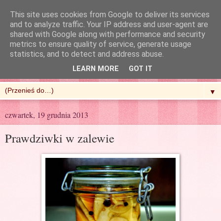
This site uses cookies from Google to deliver its services
and to analyze traffic. Your IP address and user-agent are
shared with Google along with performance and security
metrics to ensure quality of service, generate usage
R'n'G Kitchen
statistics, and to detect and address abuse.
LEARN MORE
GOT IT
▼
czwartek, 19 grudnia 2013
Prawdziwki w zalewie