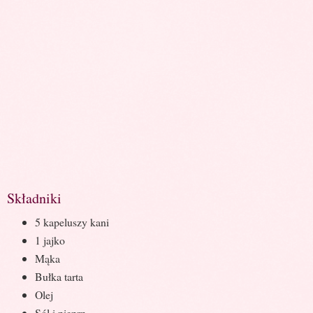
Składniki
5 kapeluszy kani
1 jajko
Mąka
Bułka tarta
Olej
Sól i pieprz