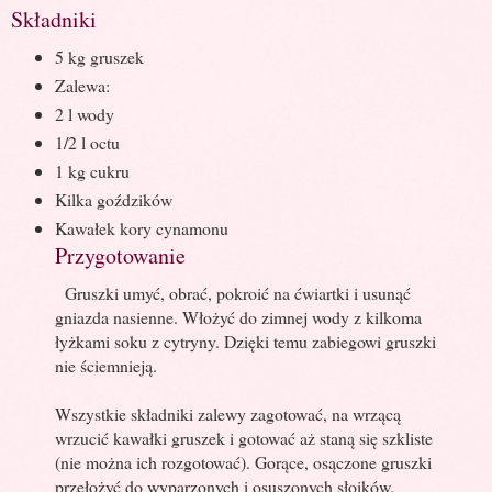
Składniki
5 kg gruszek
Zalewa:
2 l wody
1/2 l octu
1 kg cukru
Kilka goździków
Kawałek kory cynamonu
Przygotowanie
Gruszki umyć, obrać, pokroić na ćwiartki i usunąć
gniazda nasienne. Włożyć do zimnej wody z kilkoma
łyżkami soku z cytryny. Dzięki temu zabiegowi gruszki
nie ściemnieją.
Wszystkie składniki zalewy zagotować, na wrzącą
wrzucić kawałki gruszek i gotować aż staną się szkliste
(nie można ich rozgotować). Gorące, osączone gruszki
przełożyć do wyparzonych i osuszonych słoików.