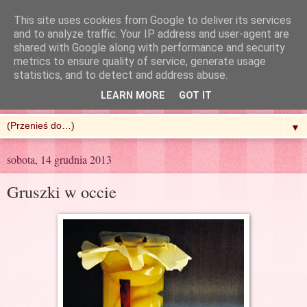
This site uses cookies from Google to deliver its services
and to analyze traffic. Your IP address and user-agent are
shared with Google along with performance and security
metrics to ensure quality of service, generate usage
R'n'G Kitchen
statistics, and to detect and address abuse.
LEARN MORE
GOT IT
▼
sobota, 14 grudnia 2013
Gruszki w occie