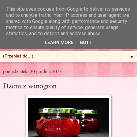
This site uses cookies from Google to deliver its services
and to analyze traffic. Your IP address and user-agent are
shared with Google along with performance and security
metrics to ensure quality of service, generate usage
R'n'G Kitchen
statistics, and to detect and address abuse.
LEARN MORE
GOT IT
▼
poniedziałek, 30 grudnia 2013
Dżem z winogron