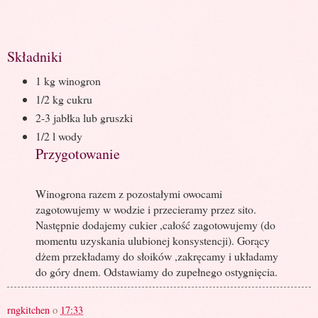
Składniki
1 kg winogron
1/2 kg cukru
2-3 jabłka lub gruszki
1/2 l wody
Przygotowanie
Winogrona razem z pozostałymi owocami
zagotowujemy w wodzie i przecieramy przez sito.
Następnie dodajemy cukier ,całość zagotowujemy (do
momentu uzyskania ulubionej konsystencji). Gorący
dżem przekładamy do słoików ,zakręcamy i układamy
do góry dnem. Odstawiamy do zupełnego ostygnięcia.
rngkitchen
o
17:33