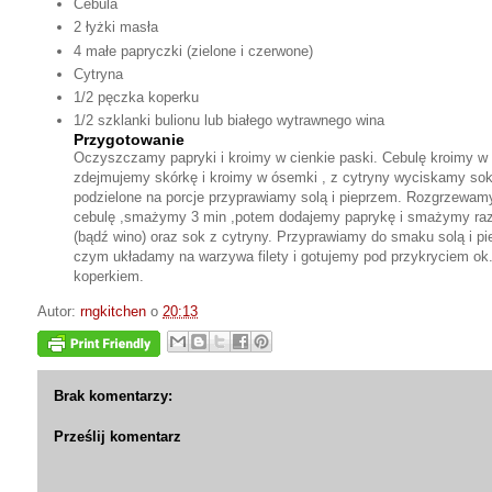
Cebula
2 łyżki masła
4 małe papryczki (zielone i czerwone)
Cytryna
1/2 pęczka koperku
1/2 szklanki bulionu lub białego wytrawnego wina
Przygotowanie
Oczyszczamy papryki i kroimy w cienkie paski. Cebulę kroimy w 
zdejmujemy skórkę i kroimy w ósemki , z cytryny wyciskamy sok.
podzielone na porcje przyprawiamy solą i pieprzem. Rozgrzewam
cebulę ,smażymy 3 min ,potem dodajemy paprykę i smażymy raz
(bądź wino) oraz sok z cytryny. Przyprawiamy do smaku solą i 
czym układamy na warzywa filety i gotujemy pod przykryciem ok
koperkiem.
Autor:
rngkitchen
o
20:13
Brak komentarzy:
Prześlij komentarz