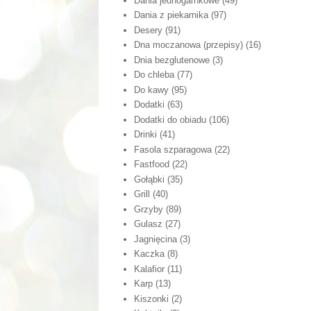
Dania jednogarnkowe
(49)
Dania z piekarnika
(97)
Desery
(91)
Dna moczanowa (przepisy)
(16)
Dnia bezglutenowe
(3)
Do chleba
(77)
Do kawy
(95)
Dodatki
(63)
Dodatki do obiadu
(106)
Drinki
(41)
Fasola szparagowa
(22)
Fastfood
(22)
Gołąbki
(35)
Grill
(40)
Grzyby
(89)
Gulasz
(27)
Jagnięcina
(3)
Kaczka
(8)
Kalafior
(11)
Karp
(13)
Kiszonki
(2)