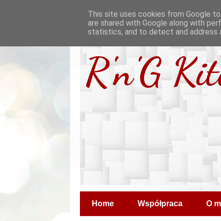
This site uses cookies from Google to 
are shared with Google along with per
statistics, and to detect and address 
R'n'G Ki
Home
Współpraca
O m