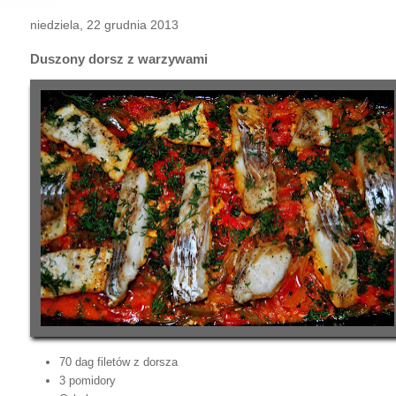
niedziela, 22 grudnia 2013
Duszony dorsz z warzywami
70 dag filetów z dorsza
3 pomidory