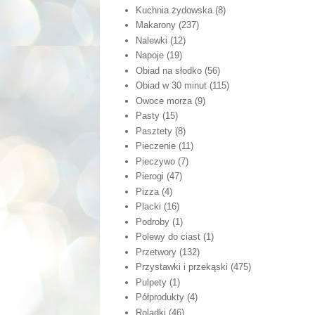
Kuchnia żydowska
(8)
Makarony
(237)
Nalewki
(12)
Napoje
(19)
Obiad na słodko
(56)
Obiad w 30 minut
(115)
Owoce morza
(9)
Pasty
(15)
Pasztety
(8)
Pieczenie
(11)
Pieczywo
(7)
Pierogi
(47)
Pizza
(4)
Placki
(16)
Podroby
(1)
Polewy do ciast
(1)
Przetwory
(132)
Przystawki i przekąski
(475)
Pulpety
(1)
Półprodukty
(4)
Roladki
(46)