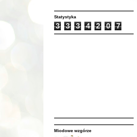
Statystyka
3
3
3
4
2
0
7
Miodowe wzgórze