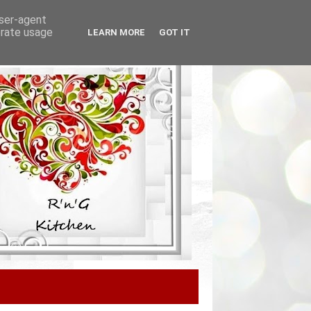
user-agent
erate usage
LEARN MORE
GOT IT