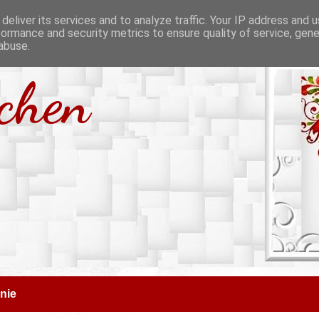
deliver its services and to analyze traffic. Your IP address and 
formance and security metrics to ensure quality of service, gen
abuse.
tchen
nie