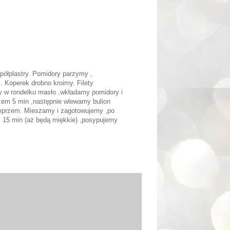
półplastry. Pomidory parzymy ,
 Koperek drobno kroimy. Filety
y w rondelku masło ,wkładamy pomidory i
em 5 min ,następnie wlewamy bulion
pieprzem. Mieszamy i zagotowujemy ,po
. 15 min (aż będą miękkie) ,posypujemy