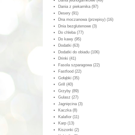
Dania jednogarnkowe
(49)
Dania z piekarnika
(97)
Desery
(91)
Dna moczanowa (przepisy)
(16)
Dnia bezglutenowe
(3)
Do chleba
(77)
Do kawy
(95)
Dodatki
(63)
Dodatki do obiadu
(106)
Drinki
(41)
Fasola szparagowa
(22)
Fastfood
(22)
Gołąbki
(35)
Grill
(40)
Grzyby
(89)
Gulasz
(27)
Jagnięcina
(3)
Kaczka
(8)
Kalafior
(11)
Karp
(13)
Kiszonki
(2)