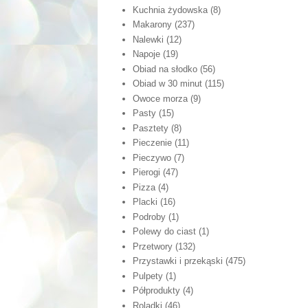
Kuchnia żydowska
(8)
Makarony
(237)
Nalewki
(12)
Napoje
(19)
Obiad na słodko
(56)
Obiad w 30 minut
(115)
Owoce morza
(9)
Pasty
(15)
Pasztety
(8)
Pieczenie
(11)
Pieczywo
(7)
Pierogi
(47)
Pizza
(4)
Placki
(16)
Podroby
(1)
Polewy do ciast
(1)
Przetwory
(132)
Przystawki i przekąski
(475)
Pulpety
(1)
Półprodukty
(4)
Roladki
(46)