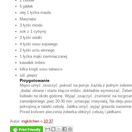
2 cebule
5 jabłek
olej 1 łyżka masła
Marynata:
3 łyżki miodu
sok z 1 cytryny
3 łyżki wódki
4 łyżki sosu sojowego
2 łyżki octu winnego
1 łyżka mąki ziemniaczanej
kawałek imbiru
kilka kropli sosu tabasco
sól ,pieprz
Przygotowanie
Mięso umyć ,osuszyć ,pokroić na porcje ,każda z jednym żebrem
,dodać obrane i starte kłącze imbiru ,dokładnie wymieszać. Żeb
lodówki na około godzinę. Wyjąć ,osączyć ,zrumienić na rozgrzan
żaroodpornego ,piec 20-30 min ,smarując marynatą. Na oleju p
pokrojoną w talarki cebulę. Jabłka umyć ,wyjąć gniazda nasienne 
Przed końcem pieczenia żeberka obłożyć cebulą i jabłkami.
Autor:
rngkitchen
o
10:37