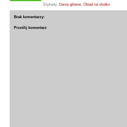
Etykiety:
Dania główne
,
Obiad na słodko
Brak komentarzy:
Prześlij komentarz