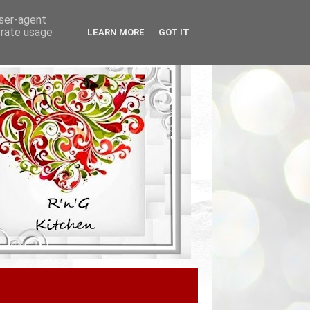
user-agent
erate usage
LEARN MORE
GOT IT