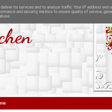
deliver its services and to analyze traffic. Your IP address and 
formance and security metrics to ensure quality of service, gen
abuse.
tchen
nie