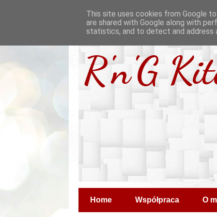
This site uses cookies from Google to 
are shared with Google along with per
statistics, and to detect and address 
R'n'G Ki
Home
Współpraca
O m