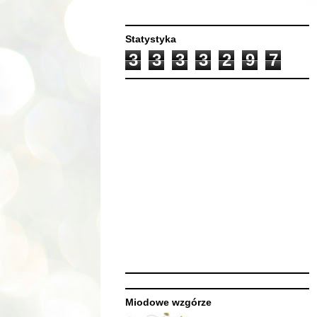
Statystyka
3
3
3
3
2
9
7
Miodowe wzgórze