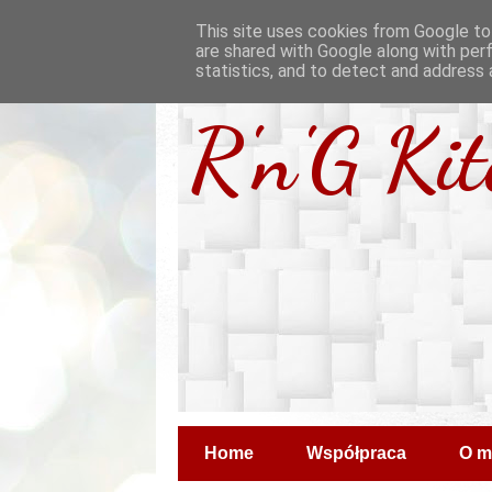
This site uses cookies from Google to 
are shared with Google along with per
statistics, and to detect and address 
R'n'G Ki
Home
Współpraca
O m