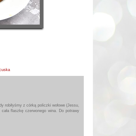
ncuska
dy robiłyśmy z córką policzki wołowe (Jessu,
ł cała flaszkę czerwonego wina. Do potrawy