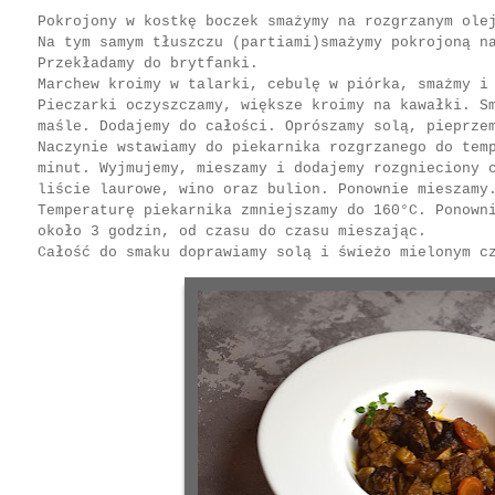
Pokrojony w kostkę boczek smażymy na rozgrzanym ole
Na tym samym tłuszczu (partiami)smażymy pokrojoną n
Przekładamy do brytfanki.
Marchew kroimy w talarki, cebulę w piórka, smażmy i
Pieczarki oczyszczamy, większe kroimy na kawałki. S
maśle. Dodajemy do całości. Oprószamy solą, pieprze
Naczynie wstawiamy do piekarnika rozgrzanego do tem
minut. Wyjmujemy, mieszamy i dodajemy rozgnieciony 
liście laurowe, wino oraz bulion. Ponownie mieszamy
Temperaturę piekarnika zmniejszamy do 160°C. Ponown
około 3 godzin, od czasu do czasu mieszając.
Całość do smaku doprawiamy solą i świeżo mielonym c