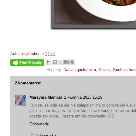
Autor:
rngkitchen
o
17:52
Etykiety:
Dania z piekarnika
,
Gulasz
,
Kuchnia fra
2 komentarze:
Marzynia Mamcia
1 kwietnia 2023 15:29
Kurcze, szkoda że się nie załapałam na to gotowanie! Ale g
jaka ni tam mają w tej eko farmie wołowinę!) to swatu da
poszła szklanka... reszta umiliła gotowanie :-DD
Odpowiedz
Odpowiedzi