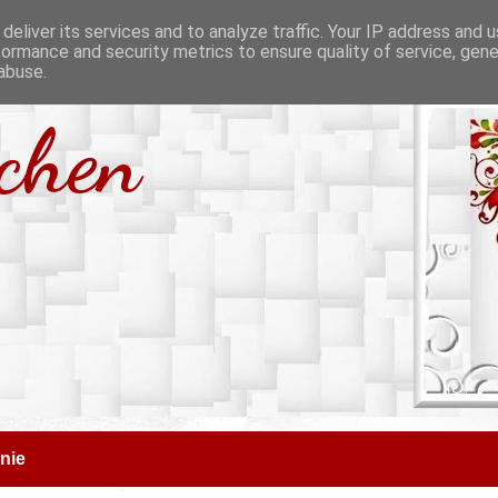
deliver its services and to analyze traffic. Your IP address and 
formance and security metrics to ensure quality of service, gen
abuse.
tchen
nie