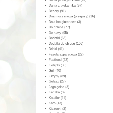
Dania jednogarnkowe
(49)
Dania z piekarnika
(97)
Desery
(91)
Dna moczanowa (przepisy)
(16)
Dnia bezglutenowe
(3)
Do chleba
(77)
Do kawy
(95)
Dodatki
(63)
Dodatki do obiadu
(106)
Drinki
(41)
Fasola szparagowa
(22)
Fastfood
(22)
Gołąbki
(35)
Grill
(40)
Grzyby
(89)
Gulasz
(27)
Jagnięcina
(3)
Kaczka
(8)
Kalafior
(11)
Karp
(13)
Kiszonki
(2)