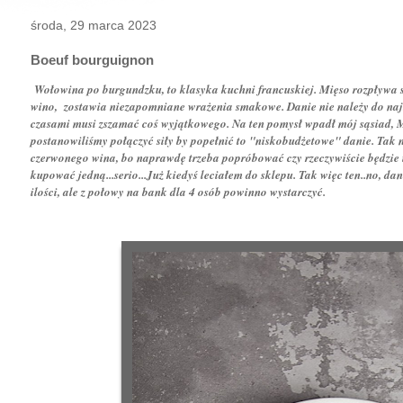
środa, 29 marca 2023
Boeuf bourguignon
Wołowina po burgundzku, to klasyka kuchni francuskiej. Mięso rozpływa s
wino, zostawia niezapomniane wrażenia smakowe. Danie nie należy do najtań
czasami musi zszamać coś wyjątkowego. Na ten pomysł wpadł mój sąsiad, 
postanowiliśmy połączyć siły by popełnić to "niskobudżetowe" danie. Tak n
czerwonego wina, bo naprawdę trzeba popróbować czy rzeczywiście będzie 
kupować jedną...serio...Już kiedyś leciałem do sklepu. Tak więc ten..no, d
ilości, ale z połowy na bank dla 4 osób powinno wystarczyć.