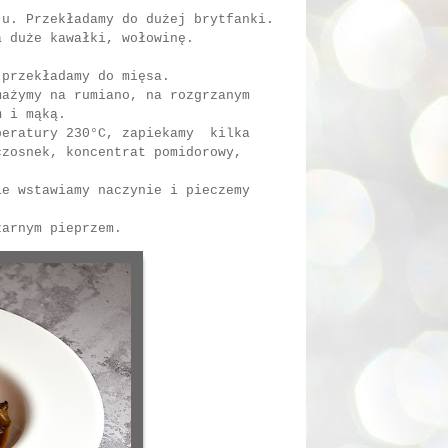
ju. Przekładamy do dużej brytfanki.
a duże kawałki, wołowinę.
 przekładamy do mięsa.
mażymy na rumiano, na rozgrzanym
m i mąką.
peratury 230°C, zapiekamy kilka
czosnek, koncentrat pomidorowy,
.
ie wstawiamy naczynie i pieczemy
zarnym pieprzem.