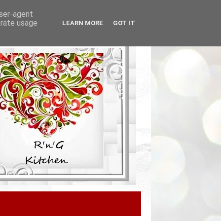
user-agent
erate usage
LEARN MORE
GOT IT