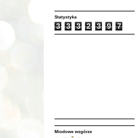
Statystyka
3
3
3
2
3
9
7
Miodowe wzgórze