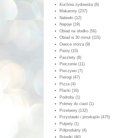
Kuchnia żydowska
(8)
Makarony
(237)
Nalewki
(12)
Napoje
(19)
Obiad na słodko
(56)
Obiad w 30 minut
(115)
Owoce morza
(9)
Pasty
(15)
Pasztety
(8)
Pieczenie
(11)
Pieczywo
(7)
Pierogi
(47)
Pizza
(4)
Placki
(16)
Podroby
(1)
Polewy do ciast
(1)
Przetwory
(132)
Przystawki i przekąski
(475)
Pulpety
(1)
Półprodukty
(4)
Roladki
(46)