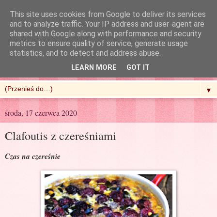
This site uses cookies from Google to deliver its services
and to analyze traffic. Your IP address and user-agent are
shared with Google along with performance and security
metrics to ensure quality of service, generate usage
R'n'G Kitchen
statistics, and to detect and address abuse.
LEARN MORE
GOT IT
▼
środa, 17 czerwca 2020
Clafoutis z czereśniami
Czas na czereśnie