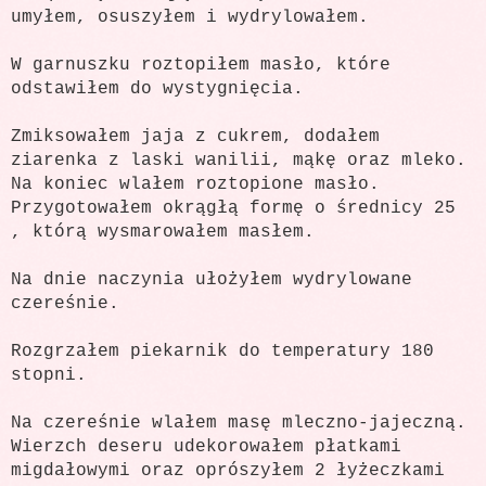
umyłem, osuszyłem i wydrylowałem.
W garnuszku roztopiłem masło, które
odstawiłem do wystygnięcia.
Zmiksowałem jaja z cukrem, dodałem
ziarenka z laski wanilii, mąkę oraz mleko.
Na koniec wlałem roztopione masło.
Przygotowałem okrągłą formę o średnicy 25
, którą wysmarowałem masłem.
Na dnie naczynia ułożyłem wydrylowane
czereśnie.
Rozgrzałem piekarnik do temperatury 180
stopni.
Na czereśnie wlałem masę mleczno-jajeczną.
Wierzch deseru udekorowałem płatkami
migdałowymi oraz oprószyłem 2 łyżeczkami