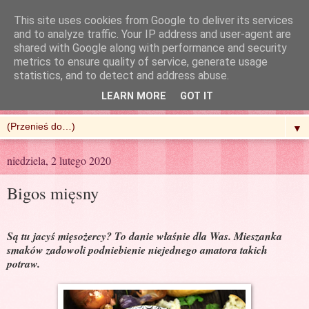
This site uses cookies from Google to deliver its services
and to analyze traffic. Your IP address and user-agent are
shared with Google along with performance and security
metrics to ensure quality of service, generate usage
R'n'G Kitchen
statistics, and to detect and address abuse.
LEARN MORE
GOT IT
▼
niedziela, 2 lutego 2020
Bigos mięsny
Są tu jacyś mięsożercy? To danie właśnie dla Was. Mieszanka
smaków zadowoli podniebienie niejednego amatora takich
potraw.