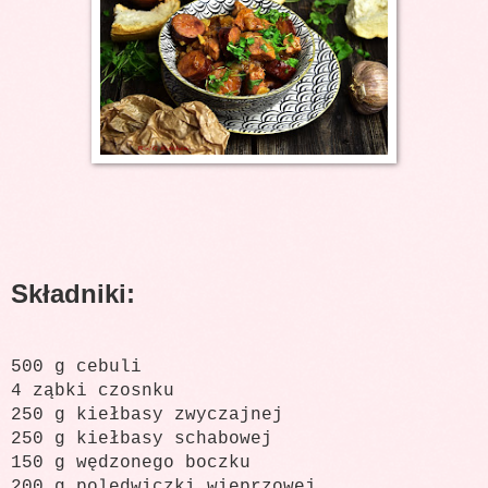
Składniki:
500 g cebuli
4 ząbki czosnku
250 g kiełbasy zwyczajnej
250 g kiełbasy schabowej
150 g wędzonego boczku
200 g polędwiczki wieprzowej