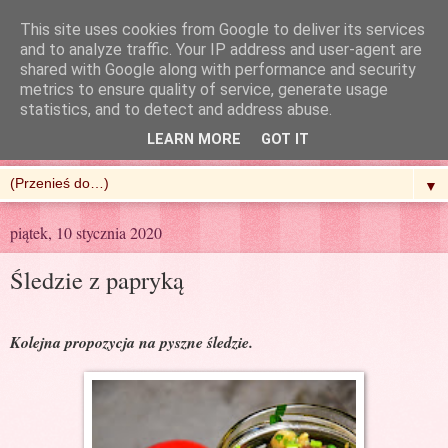
This site uses cookies from Google to deliver its services
and to analyze traffic. Your IP address and user-agent are
shared with Google along with performance and security
metrics to ensure quality of service, generate usage
R'n'G Kitchen
statistics, and to detect and address abuse.
LEARN MORE
GOT IT
▼
piątek, 10 stycznia 2020
Śledzie z papryką
Kolejna propozycja na pyszne śledzie.