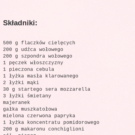
Składniki:
500 g flaczków cielęcych
200 g udźca wołowego
200 g szpondra wołowego
1 pęczek włoszczyzny
1 pieczona cebula
1 łyżka masła klarowanego
2 łyżki mąki
30 g startego sera mozzarella
3 łyżki śmietany
majeranek
gałka muszkatołowa
mielona czerwona papryka
1 łyżka koncentratu pomidorowego
200 g makaronu conchiglioni