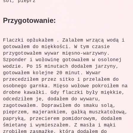
sól, pieprz
Przygotowanie:
Flaczki opłukałem . Zalałem wrzącą wodą i
gotowałem do miękkości. W tym czasie
przygotowałem wywar mięsno-warzywny.
Szponder i wołowinę gotowałem w osolonej
wodzie. Po 15 minutach dodałem jarzyny,
gotowałem kolejne 20 minut. Wywar
przecedziłem przez sitko i przelałem do
osobnego garnka. Mięso wołowe pokroiłem na
drobne kawałki. Gdy flaczki były miękkie,
odcedziłem je, dodałem do wywaru,
zagotowałem. Doprawiłem do smaku solą,
pieprzem, majerankiem, gałką muszkatołową,
papryką, przecierem pomidorowym, dodałem
śmietanę i wymieszałem. Z masła i mąki
zrobiłem zasmażkę, którą dodałem do