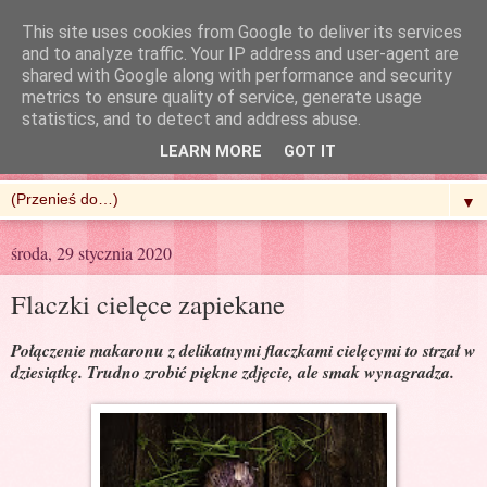
This site uses cookies from Google to deliver its services
and to analyze traffic. Your IP address and user-agent are
shared with Google along with performance and security
metrics to ensure quality of service, generate usage
R'n'G Kitchen
statistics, and to detect and address abuse.
LEARN MORE
GOT IT
▼
środa, 29 stycznia 2020
Flaczki cielęce zapiekane
Połączenie makaronu z delikatnymi flaczkami cielęcymi to strzał w
dziesiątkę. Trudno zrobić piękne zdjęcie, ale smak wynagradza.