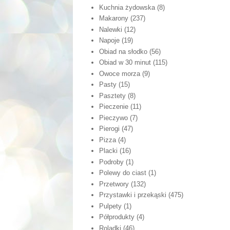
Kuchnia żydowska
(8)
Makarony
(237)
Nalewki
(12)
Napoje
(19)
Obiad na słodko
(56)
Obiad w 30 minut
(115)
Owoce morza
(9)
Pasty
(15)
Pasztety
(8)
Pieczenie
(11)
Pieczywo
(7)
Pierogi
(47)
Pizza
(4)
Placki
(16)
Podroby
(1)
Polewy do ciast
(1)
Przetwory
(132)
Przystawki i przekąski
(475)
Pulpety
(1)
Półprodukty
(4)
Roladki
(46)