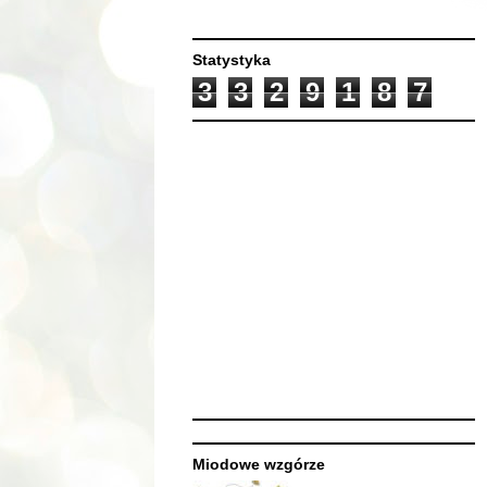
Statystyka
3
3
2
9
1
8
7
Miodowe wzgórze