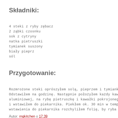
Składniki:
4 steki z ryby zębacz
2 ząbki czosnku
sok z cytryny
natka pietruszki
tymianek suszony
biały pieprz
sól
Przygotowanie:
Rozmrożone steki oprószyłem solą, pieprzem i tymian
Odstawiłem na godzinę. Następnie położyłem każdy ka
aluminiowej, na rybę pietruszkę i kawałki pokrojone
i wstawiłem do piekarnika. Piekłem ok. 30 min w tem
wstawienia do piekarnika rozchyliłem folię, by ryba
Autor:
rngkitchen
o
17:39