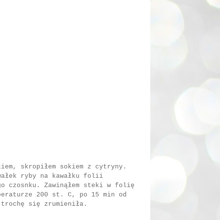
kiem, skropiłem sokiem z cytryny.
wałek ryby na kawałku folii
go czosnku. Zawinąłem steki w folię
peraturze 200 st. C, po 15 min od
 trochę się zrumieniła.