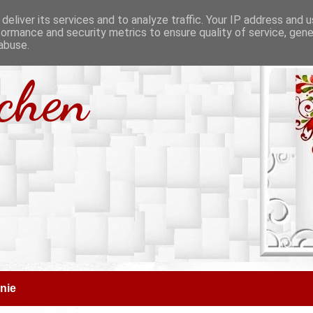
deliver its services and to analyze traffic. Your IP address and 
formance and security metrics to ensure quality of service, gen
abuse.
tchen
nie