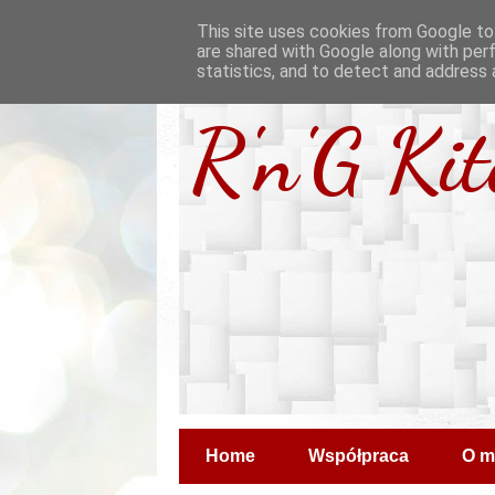
This site uses cookies from Google to 
are shared with Google along with per
statistics, and to detect and address 
R'n'G Ki
Home
Współpraca
O m