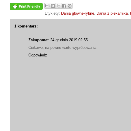
Etykiety:
Dania główne-rybne
,
Dania z piekarnika
,
1 komentarz:
Zakupomat
24 grudnia 2019 02:55
Ciekawe, na pewno warte wypróbowania
Odpowiedz