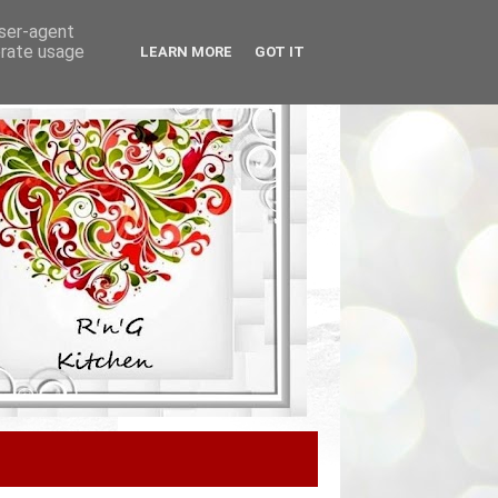
user-agent
erate usage
LEARN MORE
GOT IT