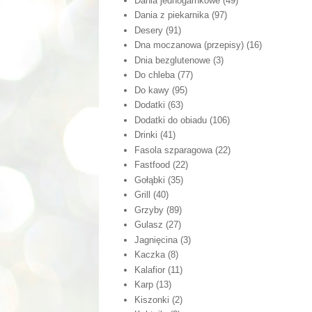
Dania jednogarnkowe
(49)
Dania z piekarnika
(97)
Desery
(91)
Dna moczanowa (przepisy)
(16)
Dnia bezglutenowe
(3)
Do chleba
(77)
Do kawy
(95)
Dodatki
(63)
Dodatki do obiadu
(106)
Drinki
(41)
Fasola szparagowa
(22)
Fastfood
(22)
Gołąbki
(35)
Grill
(40)
Grzyby
(89)
Gulasz
(27)
Jagnięcina
(3)
Kaczka
(8)
Kalafior
(11)
Karp
(13)
Kiszonki
(2)