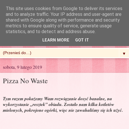
This site uses cookies from Google to deliver its services
and to analyze traffic. Your IP address and user-agent are
shared with Google along with performance and security
metrics to ensure quality of service, generate usage
R'n'G Kitchen
statistics, and to detect and address abuse.
LEARN MORE
GOT IT
▼
sobota, 9 lutego 2019
Pizza No Waste
Tym razem pokażemy Wam rozwiązanie dosyć banalne, na
wykorzystanie „resztek” obiadu. Zostało nam kilka kotletów
mielonych, pokrojone ogórki, więc nie zawahaliśmy się ich użyć.