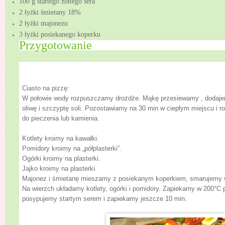
100 g startego żółtego sera
2 łyżki śmietany 18%
2 łyżki majonezu
3 łyżki posiekanego koperku
Przygotowanie
Ciasto na pizzę:
W połowie wody rozpuszczamy drożdże. Mąkę przesiewamy , dodaje
oliwę i szczyptę soli. Pozostawiamy na 30 min w ciepłym miejscu i r
do pieczenia lub kamienia.
Kotlety kroimy na kawałki.
Pomidory kroimy na „półplasterki”.
Ogórki kroimy na plasterki.
Jajko kroimy na plasterki.
Majonez i śmietanę mieszamy z posiekanym koperkiem, smarujemy w
Na wierzch układamy kotlety, ogórki i pomidory. Zapiekamy w
200°C
p
posypujemy startym serem i zapiekamy jeszcze 10 min.