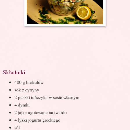
Składniki
400 g brokułów
sok z cytryny
2 puszki tuńczyka w sosie własnym
4 dymki
2 jajka ugotowane na twardo
4 łyżki jogurtu greckiego
sól