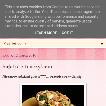
This site uses cookies from Google to deliver its services
and to analyze traffic. Your IP address and user-agent are
shared with Google along with performance and security
metrics to ensure quality of service, generate usage
R'n'G Kitchen
statistics, and to detect and address abuse.
LEARN MORE
GOT IT
▼
sobota, 12 marca 2016
Sałatka z tuńczykiem
Niezapowiedziani goście???... przepis sprawdzi się.