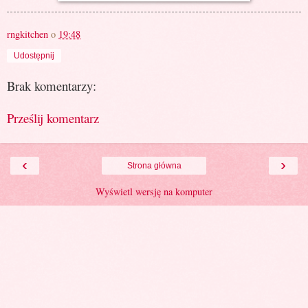
rngkitchen
o
19:48
Udostępnij
Brak komentarzy:
Prześlij komentarz
‹
›
Strona główna
Wyświetl wersję na komputer