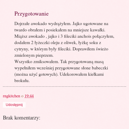
Przygotowanie
Dojrzałe awokado wydrążyłem. Jajko ugotowane na
twardo obrałem i posiekałem na mniejsze kawałki.
Miąższ awokado , jajko i 3 fileciki anchois połączyłem,
dodałem 2 łyżeczki oleju z oliwek, łyżkę soku z
cytryny, w którym były fileciki. Doprawiłem świeżo
zmielonym pieprzem.
Wszystko zmiksowałem. Tak przygotowaną masą
wypełniłem wcześniej przygotowane słone babeczki
(można użyć gotowych). Udekorowałem kiełkami
brokułu.
rngkitchen
o
19:44
Udostępnij
Brak komentarzy: