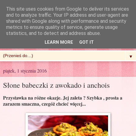
This site uses cookies from Google to deliver its services
and to analyze traffic. Your IP address and user-agent are
shared with Google along with performance and security
metrics to ensure quality of service, generate usage
R'n'G Kitchen
statistics, and to detect and address abuse.
LEARN MORE
GOT IT
▼
piątek, 1 stycznia 2016
Słone babeczki z awokado i anchois
Przystawka na różne okazje. Jej zaleta ? Szybka , prosta a
zarazem smaczna, czegóż chcieć więcej...