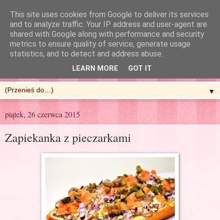
This site uses cookies from Google to deliver its services
and to analyze traffic. Your IP address and user-agent are
shared with Google along with performance and security
metrics to ensure quality of service, generate usage
R'n'G Kitchen
statistics, and to detect and address abuse.
LEARN MORE
GOT IT
▼
piątek, 26 czerwca 2015
Zapiekanka z pieczarkami