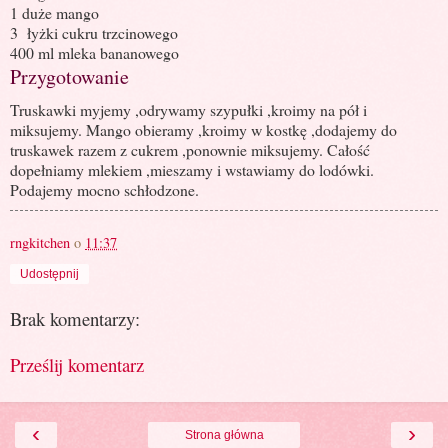
1 duże mango
3 łyżki cukru trzcinowego
400 ml mleka bananowego
Przygotowanie
Truskawki myjemy ,odrywamy szypułki ,kroimy na pół i
miksujemy. Mango obieramy ,kroimy w kostkę ,dodajemy do
truskawek razem z cukrem ,ponownie miksujemy. Całość
dopełniamy mlekiem ,mieszamy i wstawiamy do lodówki.
Podajemy mocno schłodzone.
rngkitchen
o
11:37
Udostępnij
Brak komentarzy:
Prześlij komentarz
‹
›
Strona główna