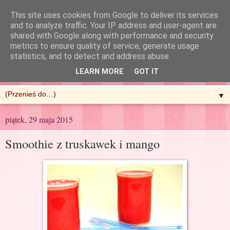
This site uses cookies from Google to deliver its services
and to analyze traffic. Your IP address and user-agent are
shared with Google along with performance and security
metrics to ensure quality of service, generate usage
R'n'G Kitchen
statistics, and to detect and address abuse.
LEARN MORE
GOT IT
▼
piątek, 29 maja 2015
Smoothie z truskawek i mango