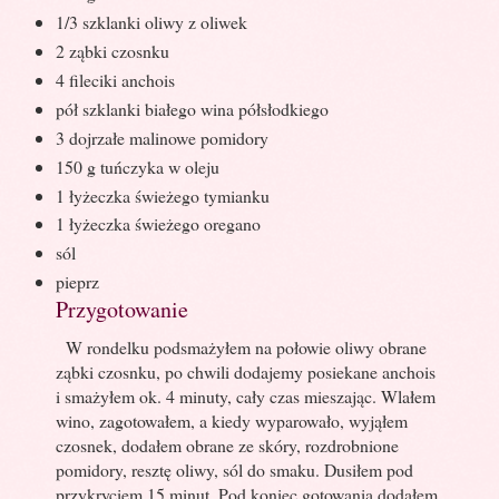
1/3 szklanki oliwy z oliwek
2 ząbki czosnku
4 fileciki anchois
pół szklanki białego wina półsłodkiego
3 dojrzałe malinowe pomidory
150 g tuńczyka w oleju
1 łyżeczka świeżego tymianku
1 łyżeczka świeżego oregano
sól
pieprz
Przygotowanie
W rondelku podsmażyłem na połowie oliwy obrane
ząbki czosnku, po chwili dodajemy posiekane anchois
i smażyłem ok. 4 minuty, cały czas mieszając. Wlałem
wino, zagotowałem, a kiedy wyparowało, wyjąłem
czosnek, dodałem obrane ze skóry, rozdrobnione
pomidory, resztę oliwy, sól do smaku. Dusiłem pod
przykryciem 15 minut. Pod koniec gotowania dodałem