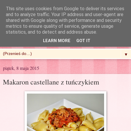
This site uses cookies from Google to deliver its services
and to analyze traffic. Your IP address and user-agent are
shared with Google along with performance and security
metrics to ensure quality of service, generate usage
R'n'G Kitchen
statistics, and to detect and address abuse.
LEARN MORE
GOT IT
▼
piątek, 8 maja 2015
Makaron castellane z tuńczykiem