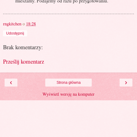
mieszamy. Podajemy od razu po przygotowaniu.
rngkitchen
o
18:28
Udostępnij
Brak komentarzy:
Prześlij komentarz
‹
›
Strona główna
Wyświetl wersję na komputer