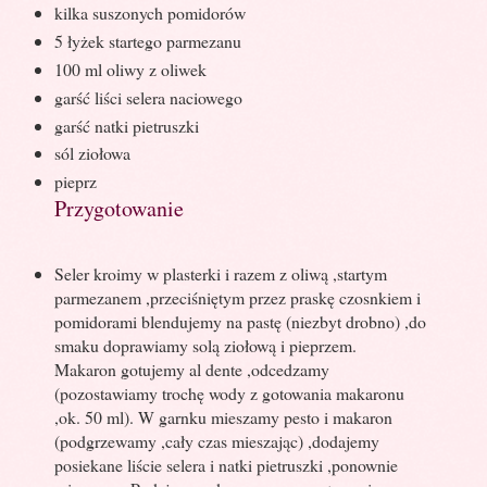
kilka suszonych pomidorów
5 łyżek startego parmezanu
100 ml oliwy z oliwek
garść liści selera naciowego
garść natki pietruszki
sól ziołowa
pieprz
Przygotowanie
Seler kroimy w plasterki i razem z oliwą ,startym
parmezanem ,przeciśniętym przez praskę czosnkiem i
pomidorami blendujemy na pastę (niezbyt drobno) ,do
smaku doprawiamy solą ziołową i pieprzem.
Makaron gotujemy al dente ,odcedzamy
(pozostawiamy trochę wody z gotowania makaronu
,ok. 50 ml). W garnku mieszamy pesto i makaron
(podgrzewamy ,cały czas mieszając) ,dodajemy
posiekane liście selera i natki pietruszki ,ponownie