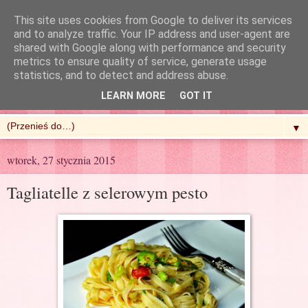
This site uses cookies from Google to deliver its services
and to analyze traffic. Your IP address and user-agent are
shared with Google along with performance and security
metrics to ensure quality of service, generate usage
R'n'G Kitchen
statistics, and to detect and address abuse.
LEARN MORE
GOT IT
▼
wtorek, 27 stycznia 2015
Tagliatelle z selerowym pesto