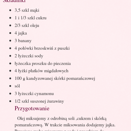
3,5 szkl mąki
1 i 1/3 szkl cukru
2/3 szkl oleju
4 jajka
3 banany
4 połówki brzoskwiń z puszki
2 łyżeczki sody
łyżeczka proszku do pieczenia
4 łyżki płatków migdałowych
100 g kandyzowanej skórki pomarańczowej
sól
3 łyżeczki cynamonu
1/2 szkl suszonej żurawiny
Przygotowanie
Olej miksujemy z odrobiną soli ,cukrem i skórką
pomarańczową. W trakcie miksowania dodajemy jajka.
Przesianą mąkę mieszamy z sodą i proszkiem do