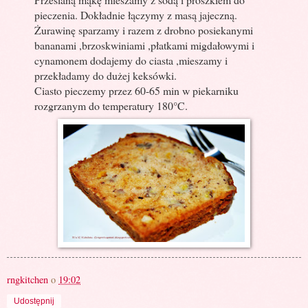
pieczenia. Dokładnie łączymy z masą jajeczną.
Żurawinę sparzamy i razem z drobno posiekanymi
bananami ,brzoskwiniami ,płatkami migdałowymi i
cynamonem dodajemy do ciasta ,mieszamy i
przekładamy do dużej keksówki.
Ciasto pieczemy przez 60-65 min w piekarniku
rozgrzanym do temperatury 180°C.
rngkitchen
o
19:02
Udostępnij