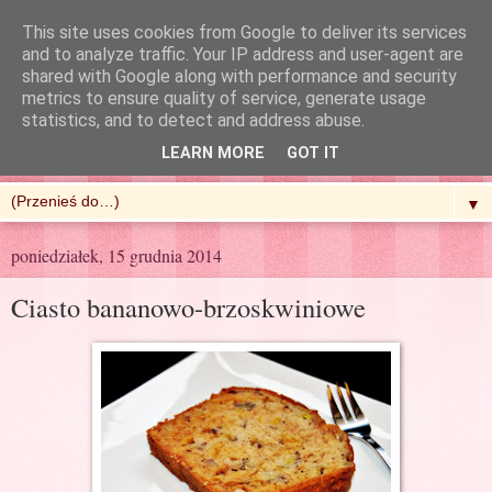
This site uses cookies from Google to deliver its services
and to analyze traffic. Your IP address and user-agent are
shared with Google along with performance and security
metrics to ensure quality of service, generate usage
R'n'G Kitchen
statistics, and to detect and address abuse.
LEARN MORE
GOT IT
▼
poniedziałek, 15 grudnia 2014
Ciasto bananowo-brzoskwiniowe