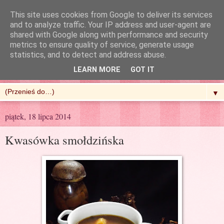
This site uses cookies from Google to deliver its services
and to analyze traffic. Your IP address and user-agent are
shared with Google along with performance and security
metrics to ensure quality of service, generate usage
R'n'G Kitchen
statistics, and to detect and address abuse.
LEARN MORE
GOT IT
▼
piątek, 18 lipca 2014
Kwasówka smołdzińska