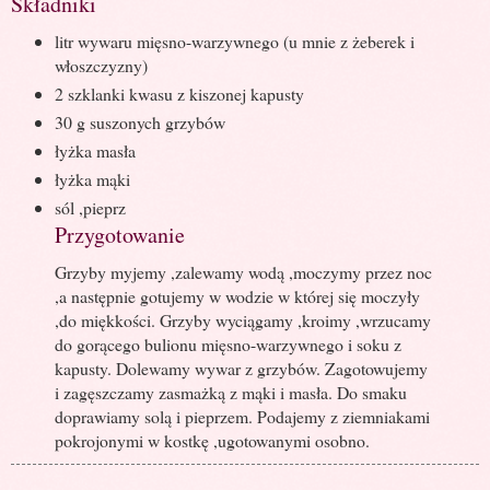
Składniki
litr wywaru mięsno-warzywnego (u mnie z żeberek i
włoszczyzny)
2 szklanki kwasu z kiszonej kapusty
30 g suszonych grzybów
łyżka masła
łyżka mąki
sól ,pieprz
Przygotowanie
Grzyby myjemy ,zalewamy wodą ,moczymy przez noc
,a następnie gotujemy w wodzie w której się moczyły
,do miękkości. Grzyby wyciągamy ,kroimy ,wrzucamy
do gorącego bulionu mięsno-warzywnego i soku z
kapusty. Dolewamy wywar z grzybów. Zagotowujemy
i zagęszczamy zasmażką z mąki i masła. Do smaku
doprawiamy solą i pieprzem. Podajemy z ziemniakami
pokrojonymi w kostkę ,ugotowanymi osobno.