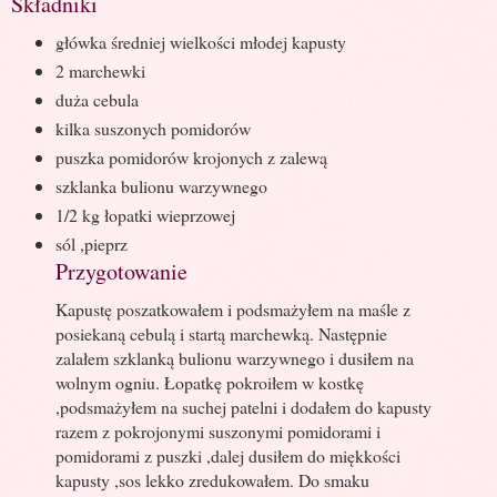
Składniki
główka średniej wielkości młodej kapusty
2 marchewki
duża cebula
kilka suszonych pomidorów
puszka pomidorów krojonych z zalewą
szklanka bulionu warzywnego
1/2 kg łopatki wieprzowej
sól ,pieprz
Przygotowanie
Kapustę poszatkowałem i podsmażyłem na maśle z
posiekaną cebulą i startą marchewką. Następnie
zalałem szklanką bulionu warzywnego i dusiłem na
wolnym ogniu. Łopatkę pokroiłem w kostkę
,podsmażyłem na suchej patelni i dodałem do kapusty
razem z pokrojonymi suszonymi pomidorami i
pomidorami z puszki ,dalej dusiłem do miękkości
kapusty ,sos lekko zredukowałem. Do smaku