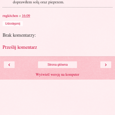
doprawiłem solą oraz pieprzem.
rngkitchen
o
16:09
Udostępnij
Brak komentarzy:
Prześlij komentarz
‹
›
Strona główna
Wyświetl wersję na komputer