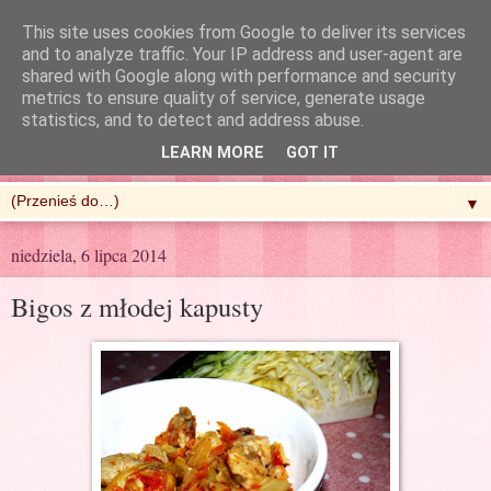
This site uses cookies from Google to deliver its services
and to analyze traffic. Your IP address and user-agent are
shared with Google along with performance and security
metrics to ensure quality of service, generate usage
R'n'G Kitchen
statistics, and to detect and address abuse.
LEARN MORE
GOT IT
▼
niedziela, 6 lipca 2014
Bigos z młodej kapusty