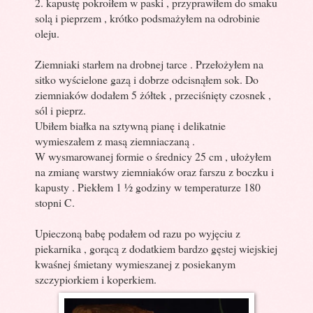
2. kapustę pokroiłem w paski , przyprawiłem do smaku
solą i pieprzem , krótko podsmażyłem na odrobinie
oleju.
Ziemniaki starłem na drobnej tarce . Przełożyłem na
sitko wyścielone gazą i dobrze odcisnąłem sok. Do
ziemniaków dodałem 5 żółtek , przeciśnięty czosnek ,
sól i pieprz.
Ubiłem białka na sztywną pianę i delikatnie
wymieszałem z masą ziemniaczaną .
W wysmarowanej formie o średnicy 25 cm , ułożyłem
na zmianę warstwy ziemniaków oraz farszu z boczku i
kapusty . Piekłem 1 ½ godziny w temperaturze 180
stopni C.
Upieczoną babę podałem od razu po wyjęciu z
piekarnika , gorącą z dodatkiem bardzo gęstej wiejskiej
kwaśnej śmietany wymieszanej z posiekanym
szczypiorkiem i koperkiem.