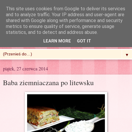
This site uses cookies from Google to deliver its services
and to analyze traffic. Your IP address and user-agent are
shared with Google along with performance and security
metrics to ensure quality of service, generate usage
R'n'G Kitchen
statistics, and to detect and address abuse.
LEARN MORE
GOT IT
▼
piątek, 27 czerwca 2014
Baba ziemniaczana po litewsku