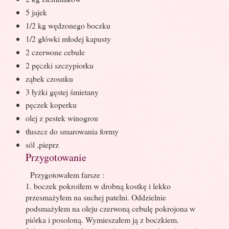
5 jajek
1/2 kg wędzonego boczku
1/2 główki młodej kapusty
2 czerwone cebule
2 pęczki szczypiorku
ząbek czosnku
3 łyżki gęstej śmietany
pęczek koperku
olej z pestek winogron
tłuszcz do smarowania formy
sól ,pieprz
Przygotowanie
Przygotowałem farsze :
1. boczek pokroiłem w drobną kostkę i lekko
przesmażyłem na suchej patelni. Oddzielnie
podsmażyłem na oleju czerwoną cebulę pokrojona w
piórka i posoloną. Wymieszałem ją z boczkiem.