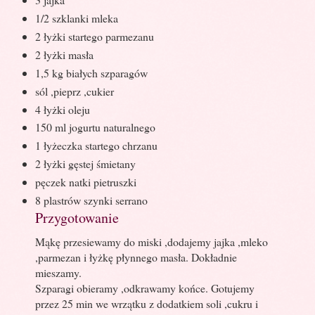
1/2 szklanki mleka
2 łyżki startego parmezanu
2 łyżki masła
1,5 kg białych szparagów
sól ,pieprz ,cukier
4 łyżki oleju
150 ml jogurtu naturalnego
1 łyżeczka startego chrzanu
2 łyżki gęstej śmietany
pęczek natki pietruszki
8 plastrów szynki serrano
Przygotowanie
Mąkę przesiewamy do miski ,dodajemy jajka ,mleko
,parmezan i łyżkę płynnego masła. Dokładnie
mieszamy.
Szparagi obieramy ,odkrawamy końce. Gotujemy
przez 25 min we wrzątku z dodatkiem soli ,cukru i