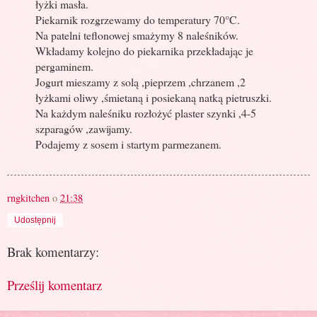
łyżki masła.
Piekarnik rozgrzewamy do temperatury 70°C.
Na patelni teflonowej smażymy 8 naleśników.
Wkładamy kolejno do piekarnika przekładając je
pergaminem.
Jogurt mieszamy z solą ,pieprzem ,chrzanem ,2
łyżkami oliwy ,śmietaną i posiekaną natką pietruszki.
Na każdym naleśniku rozłożyć plaster szynki ,4-5
szparagów ,zawijamy.
Podajemy z sosem i startym parmezanem.
rngkitchen
o
21:38
Udostępnij
Brak komentarzy:
Prześlij komentarz