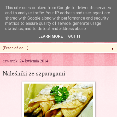
This site uses cookies from Google to deliver its services
and to analyze traffic. Your IP address and user-agent are
shared with Google along with performance and security
metrics to ensure quality of service, generate usage
R'n'G Kitchen
statistics, and to detect and address abuse.
LEARN MORE
GOT IT
▼
czwartek, 24 kwietnia 2014
Naleśniki ze szparagami