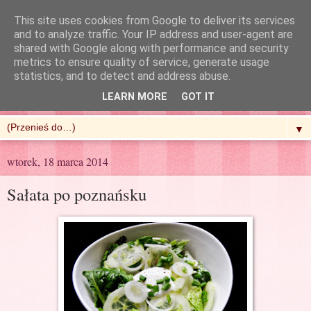
This site uses cookies from Google to deliver its services
and to analyze traffic. Your IP address and user-agent are
shared with Google along with performance and security
metrics to ensure quality of service, generate usage
R'n'G Kitchen
statistics, and to detect and address abuse.
LEARN MORE
GOT IT
▼
wtorek, 18 marca 2014
Sałata po poznańsku