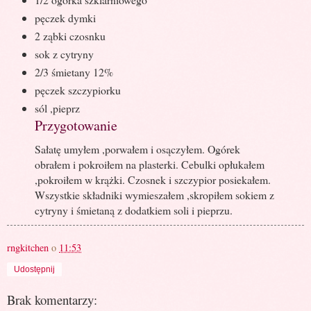
pęczek dymki
2 ząbki czosnku
sok z cytryny
2/3 śmietany 12%
pęczek szczypiorku
sól ,pieprz
Przygotowanie
Sałatę umyłem ,porwałem i osączyłem. Ogórek
obrałem i pokroiłem na plasterki. Cebulki opłukałem
,pokroiłem w krążki. Czosnek i szczypior posiekałem.
Wszystkie składniki wymieszałem ,skropiłem sokiem z
cytryny i śmietaną z dodatkiem soli i pieprzu.
rngkitchen
o
11:53
Udostępnij
Brak komentarzy: