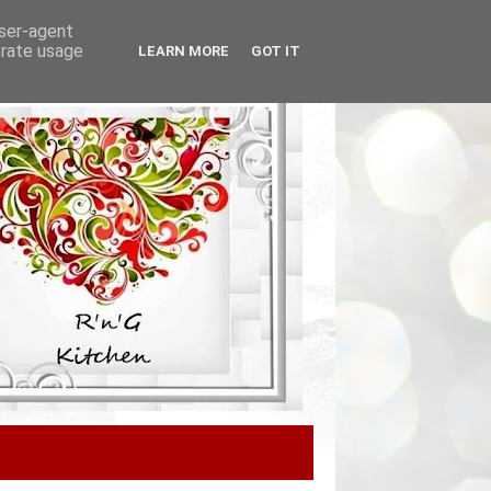
user-agent
erate usage
LEARN MORE
GOT IT