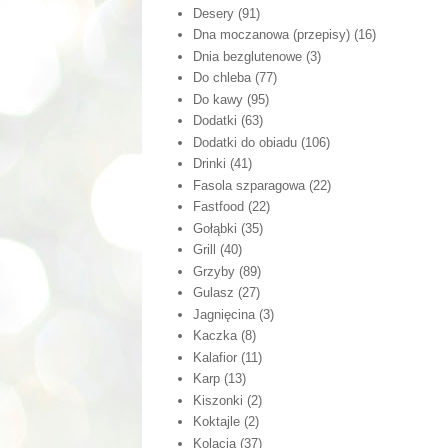
Desery
(91)
Dna moczanowa (przepisy)
(16)
Dnia bezglutenowe
(3)
Do chleba
(77)
Do kawy
(95)
Dodatki
(63)
Dodatki do obiadu
(106)
Drinki
(41)
Fasola szparagowa
(22)
Fastfood
(22)
Gołąbki
(35)
Grill
(40)
Grzyby
(89)
Gulasz
(27)
Jagnięcina
(3)
Kaczka
(8)
Kalafior
(11)
Karp
(13)
Kiszonki
(2)
Koktajle
(2)
Kolacja
(37)