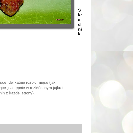
S
kł
a
d
ni
ki
ce ,delikatnie rozbić mięso (jak
ące ,następnie w rozkłóconym jajku i
in z każdej strony).