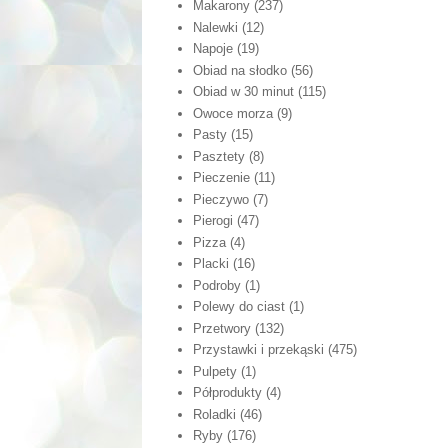
Makarony
(237)
Nalewki
(12)
Napoje
(19)
Obiad na słodko
(56)
Obiad w 30 minut
(115)
Owoce morza
(9)
Pasty
(15)
Pasztety
(8)
Pieczenie
(11)
Pieczywo
(7)
Pierogi
(47)
Pizza
(4)
Placki
(16)
Podroby
(1)
Polewy do ciast
(1)
Przetwory
(132)
Przystawki i przekąski
(475)
Pulpety
(1)
Półprodukty
(4)
Roladki
(46)
Ryby
(176)