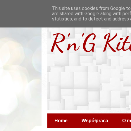
This site uses cookies from Google to 
are shared with Google along with per
statistics, and to detect and address 
R'n'G Ki
Home
Współpraca
O m