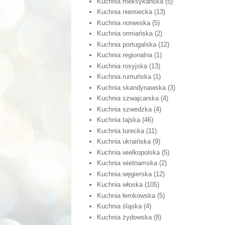
Kuchnia meksykańska
(5)
Kuchnia niemiecka
(13)
Kuchnia norweska
(5)
Kuchnia ormiańska
(2)
Kuchnia portugalska
(12)
Kuchnia regionalna
(1)
Kuchnia rosyjska
(13)
Kuchnia rumuńska
(1)
Kuchnia skandynawska
(3)
Kuchnia szwajcarska
(4)
Kuchnia szwedzka
(4)
Kuchnia tajska
(46)
Kuchnia turecka
(11)
Kuchnia ukraińska
(9)
Kuchnia wielkopolska
(5)
Kuchnia wietnamska
(2)
Kuchnia węgierska
(12)
Kuchnia włoska
(105)
Kuchnia łemkowska
(5)
Kuchnia śląska
(4)
Kuchnia żydowska
(8)