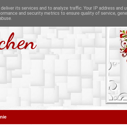
deliver its services and to analyze traffic. Your IP address and 
formance and security metrics to ensure quality of service, gen
abuse.
tchen
nie