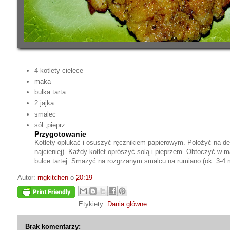
4 kotlety cielęce
mąka
bułka tarta
2 jajka
smalec
sól ,pieprz
Przygotowanie
Kotlety opłukać i osuszyć ręcznikiem papierowym. Położyć na des
najcieniej). Każdy kotlet oprószyć solą i pieprzem. Obtoczyć w m
bułce tartej. Smażyć na rozgrzanym smalcu na rumiano (ok. 3-4 m
Autor:
rngkitchen
o
20:19
Etykiety:
Dania główne
Brak komentarzy: