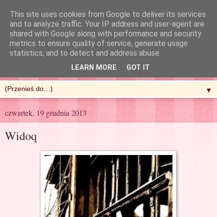
This site uses cookies from Google to deliver its services
and to analyze traffic. Your IP address and user-agent are
shared with Google along with performance and security
metrics to ensure quality of service, generate usage
R'n'G Kitchen
statistics, and to detect and address abuse.
LEARN MORE
GOT IT
▼
czwartek, 19 grudnia 2013
Widoq