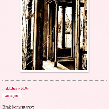
rngkitchen
o
20:09
Udostępnij
Brak komentarzy: