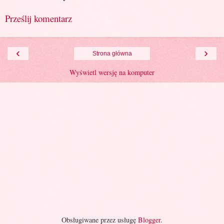
Prześlij komentarz
‹
›
Strona główna
Wyświetl wersję na komputer
Obsługiwane przez usługę
Blogger
.