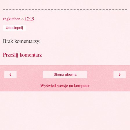
rngkitchen
o
17:15
Udostępnij
Brak komentarzy:
Prześlij komentarz
‹
›
Strona główna
Wyświetl wersję na komputer