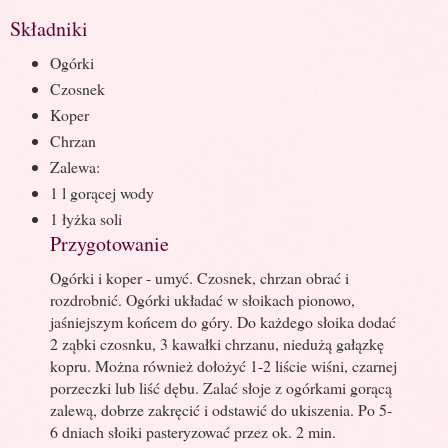
Składniki
Ogórki
Czosnek
Koper
Chrzan
Zalewa:
1 l gorącej wody
1 łyżka soli
Przygotowanie
Ogórki i koper - umyć. Czosnek, chrzan obrać i
rozdrobnić. Ogórki układać w słoikach pionowo,
jaśniejszym końcem do góry. Do każdego słoika dodać
2 ząbki czosnku, 3 kawałki chrzanu, niedużą gałązkę
kopru. Można również dołożyć 1-2 liście wiśni, czarnej
porzeczki lub liść dębu. Zalać słoje z ogórkami gorącą
zalewą, dobrze zakręcić i odstawić do ukiszenia. Po 5-
6 dniach słoiki pasteryzować przez ok. 2 min.