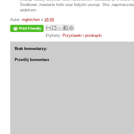
Środkowe ,trawiaste listki oraz łodyżki usunąć. Dno ,najsmaczni
widelcem.
Autor:
rngkitchen
o
18:59
Etykiety:
Przystawki i przekąski
Brak komentarzy:
Prześlij komentarz