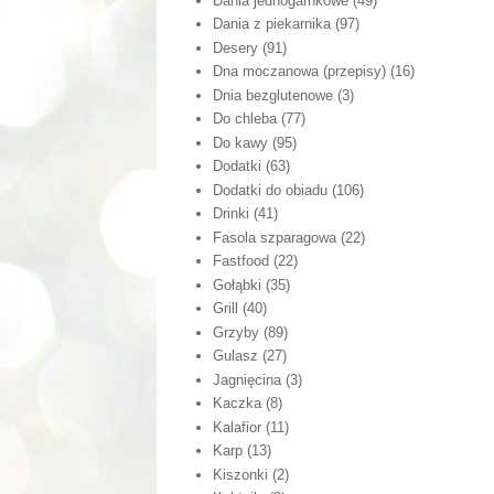
Dania jednogarnkowe
(49)
Dania z piekarnika
(97)
Desery
(91)
Dna moczanowa (przepisy)
(16)
Dnia bezglutenowe
(3)
Do chleba
(77)
Do kawy
(95)
Dodatki
(63)
Dodatki do obiadu
(106)
Drinki
(41)
Fasola szparagowa
(22)
Fastfood
(22)
Gołąbki
(35)
Grill
(40)
Grzyby
(89)
Gulasz
(27)
Jagnięcina
(3)
Kaczka
(8)
Kalafior
(11)
Karp
(13)
Kiszonki
(2)