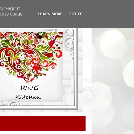
user-agent
erate usage
LEARN MORE
GOT IT