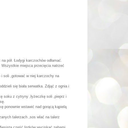
 na pół. Łodygi karczochów odłamać.
. Wszystkie miejsca przecięcia natrzeć
 soli ,gotować w niej karczochy na
zieli się biała serwatka. Zdjąć z ognia i
 soku z cytryny ,łyżeczkę soli ,pieprz i
sę.
skę ponownie wstawić nad gorącą kąpielą
anych talerzach ,sos wlać na talerz
Mięsistą część listków wyciskać zębami.