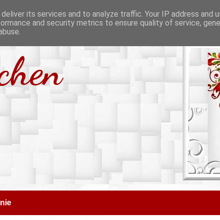
deliver its services and to analyze traffic. Your IP address and 
formance and security metrics to ensure quality of service, gen
abuse.
tchen
nie