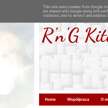
This site uses cookies from Google to 
are shared with Google along with per
statistics, and to detect and address 
R'n'G Ki
Home
Współpraca
O m