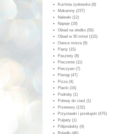
Kuchnia żydowska
(8)
Makarony
(237)
Nalewki
(12)
Napoje
(19)
Obiad na słodko
(56)
Obiad w 30 minut
(115)
Owoce morza
(9)
Pasty
(15)
Pasztety
(8)
Pieczenie
(11)
Pieczywo
(7)
Pierogi
(47)
Pizza
(4)
Placki
(16)
Podroby
(1)
Polewy do ciast
(1)
Przetwory
(132)
Przystawki i przekąski
(475)
Pulpety
(1)
Półprodukty
(4)
Roladki
(46)