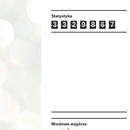
Statystyka
3
3
2
9
8
6
7
Miodowe wzgórze