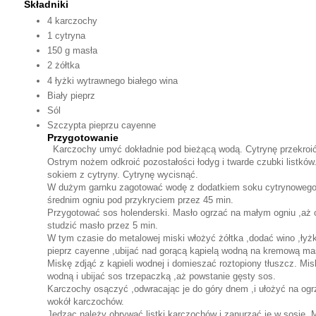
Składniki
4 karczochy
1 cytryna
150 g masła
2 żółtka
4 łyżki wytrawnego białego wina
Biały pieprz
Sól
Szczypta pieprzu cayenne
Przygotowanie
Karczochy umyć dokładnie pod bieżącą wodą. Cytrynę przekroić
Ostrym nożem odkroić pozostałości łodyg i twarde czubki listków
sokiem z cytryny. Cytrynę wycisnąć.
W dużym garnku zagotować wodę z dodatkiem soku cytrynowego i
średnim ogniu pod przykryciem przez 45 min.
Przygotować sos holenderski. Masło ogrzać na małym ogniu ,aż odd
studzić masło przez 5 min.
W tym czasie do metalowej miski włożyć żółtka ,dodać wino ,łyżkę
pieprz cayenne ,ubijać nad gorącą kąpielą wodną na kremową ma
Miskę zdjąć z kąpieli wodnej i domieszać roztopiony tłuszcz. Mi
wodną i ubijać sos trzepaczką ,aż powstanie gęsty sos.
Karczochy osączyć ,odwracając je do góry dnem ,i ułożyć na ogrz
wokół karczochów.
Jedząc należy obrywać listki karczochów i zanurzać je w sosie. 