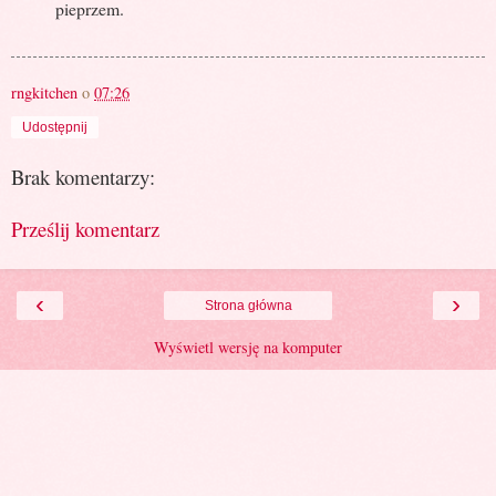
pieprzem.
rngkitchen
o
07:26
Udostępnij
Brak komentarzy:
Prześlij komentarz
‹
›
Strona główna
Wyświetl wersję na komputer