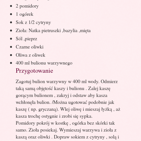
2 pomidory
1 ogórek
Sok z 1/2 cytryny
Zioła: Natka pietruszki ,bazylia ,mięta
Sól ,pieprz
Czarne oliwki
Oliwa z oliwek
400 ml bulionu warzywnego
Przygotowanie
Zagotuj bulion warzywny w 400 ml wody. Odmierz
taką samą objętość kaszy i bulionu . Zalej kaszę
gorącym bulionem , zakryj i odstaw aby kasza
wchłonęła bulion. /Można ugotować podobnie jak
kaszę ( np. gryczaną). Wlej oliwę i mieszaj łyżką , aż
kasza trochę ostygnie i zrobi się sypka.
Pomidory pokrój w kostkę , ogórka bez skórki tak
samo. Zioła posiekaj. Wymieszaj warzywa i zioła z
kaszą oraz oliwki . Dopraw sokiem z cytryny , solą i