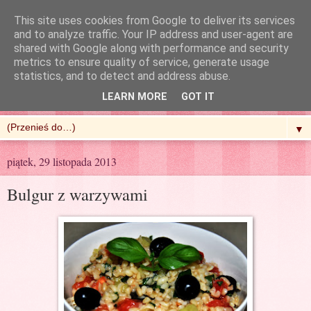
This site uses cookies from Google to deliver its services
and to analyze traffic. Your IP address and user-agent are
shared with Google along with performance and security
metrics to ensure quality of service, generate usage
R'n'G Kitchen
statistics, and to detect and address abuse.
LEARN MORE
GOT IT
▼
piątek, 29 listopada 2013
Bulgur z warzywami