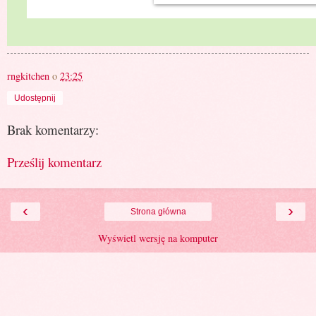
rngkitchen
o
23:25
Udostępnij
Brak komentarzy:
Prześlij komentarz
‹
›
Strona główna
Wyświetl wersję na komputer