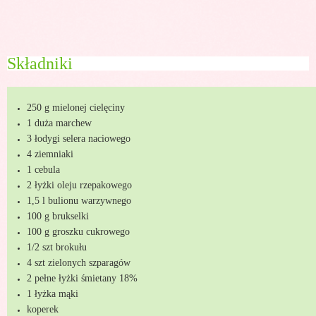
Składniki
250 g mielonej cielęciny
1 duża marchew
3 łodygi selera naciowego
4 ziemniaki
1 cebula
2 łyżki oleju rzepakowego
1,5 l bulionu warzywnego
100 g brukselki
100 g groszku cukrowego
1/2 szt brokułu
4 szt zielonych szparagów
2 pełne łyżki śmietany 18%
1 łyżka mąki
koperek