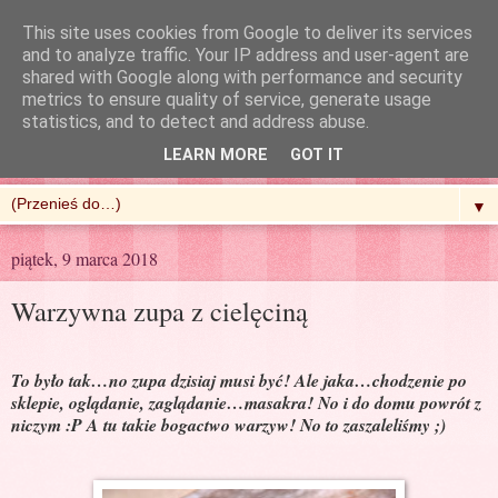
This site uses cookies from Google to deliver its services
and to analyze traffic. Your IP address and user-agent are
shared with Google along with performance and security
metrics to ensure quality of service, generate usage
R'n'G Kitchen
statistics, and to detect and address abuse.
LEARN MORE
GOT IT
▼
piątek, 9 marca 2018
Warzywna zupa z cielęciną
To było tak…no zupa dzisiaj musi być! Ale jaka…chodzenie po
sklepie, oglądanie, zaglądanie…masakra! No i do domu powrót z
niczym :P A tu takie bogactwo warzyw! No to zaszaleliśmy ;)