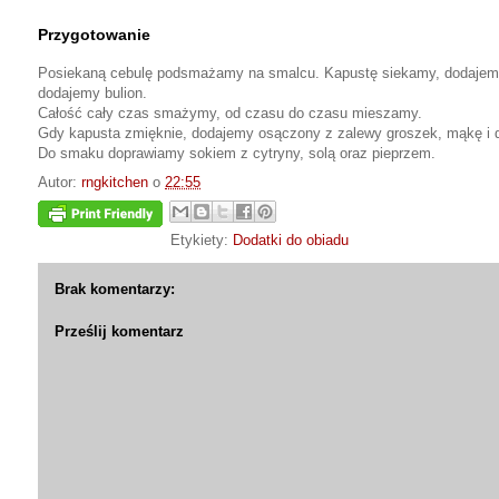
Przygotowanie
Posiekaną cebulę podsmażamy na smalcu. Kapustę siekamy, dodajemy
dodajemy bulion.
Całość cały czas smażymy, od czasu do czasu mieszamy.
Gdy kapusta zmięknie, dodajemy osączony z zalewy groszek, mąkę i 
Do smaku doprawiamy sokiem z cytryny, solą oraz pieprzem.
Autor:
rngkitchen
o
22:55
Etykiety:
Dodatki do obiadu
Brak komentarzy:
Prześlij komentarz