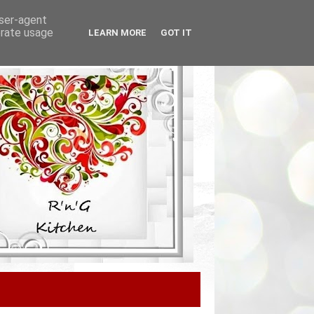
user-agent
erate usage
LEARN MORE
GOT IT