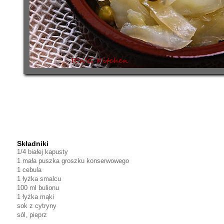
Składniki
1/4 białej kapusty
1 mała puszka groszku konserwowego
1 cebula
1 łyżka smalcu
100 ml bulionu
1 łyżka mąki
sok z cytryny
sól, pieprz