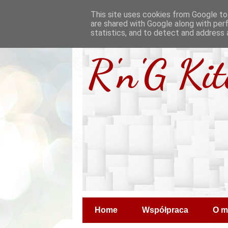
This site uses cookies from Google to 
are shared with Google along with per
statistics, and to detect and address 
R'n'G Ki
Home
Współpraca
O m