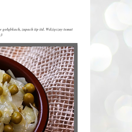
 gołąbkach, zupach itp itd. Wdzięczny temat
<3