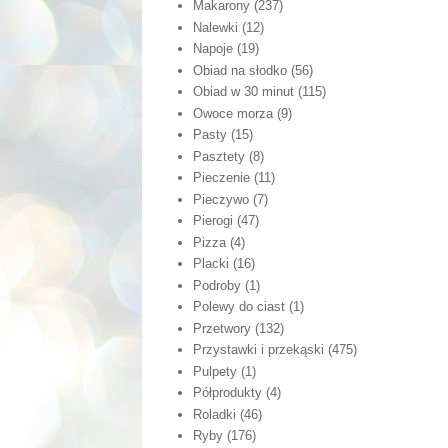
Makarony
(237)
Nalewki
(12)
Napoje
(19)
Obiad na słodko
(56)
Obiad w 30 minut
(115)
Owoce morza
(9)
Pasty
(15)
Pasztety
(8)
Pieczenie
(11)
Pieczywo
(7)
Pierogi
(47)
Pizza
(4)
Placki
(16)
Podroby
(1)
Polewy do ciast
(1)
Przetwory
(132)
Przystawki i przekąski
(475)
Pulpety
(1)
Półprodukty
(4)
Roladki
(46)
Ryby
(176)