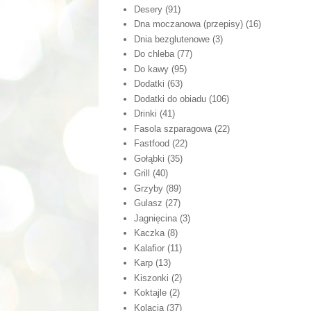
Desery
(91)
Dna moczanowa (przepisy)
(16)
Dnia bezglutenowe
(3)
Do chleba
(77)
Do kawy
(95)
Dodatki
(63)
Dodatki do obiadu
(106)
Drinki
(41)
Fasola szparagowa
(22)
Fastfood
(22)
Gołąbki
(35)
Grill
(40)
Grzyby
(89)
Gulasz
(27)
Jagnięcina
(3)
Kaczka
(8)
Kalafior
(11)
Karp
(13)
Kiszonki
(2)
Koktajle
(2)
Kolacja
(37)