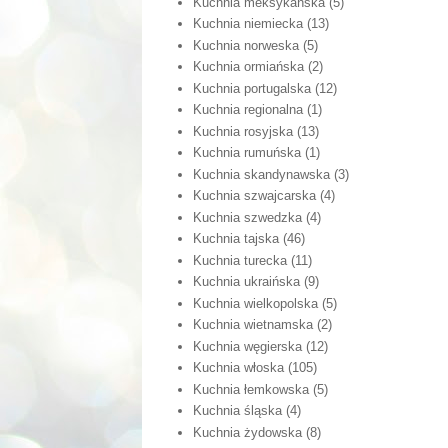
Kuchnia meksykańska
(5)
Kuchnia niemiecka
(13)
Kuchnia norweska
(5)
Kuchnia ormiańska
(2)
Kuchnia portugalska
(12)
Kuchnia regionalna
(1)
Kuchnia rosyjska
(13)
Kuchnia rumuńska
(1)
Kuchnia skandynawska
(3)
Kuchnia szwajcarska
(4)
Kuchnia szwedzka
(4)
Kuchnia tajska
(46)
Kuchnia turecka
(11)
Kuchnia ukraińska
(9)
Kuchnia wielkopolska
(5)
Kuchnia wietnamska
(2)
Kuchnia węgierska
(12)
Kuchnia włoska
(105)
Kuchnia łemkowska
(5)
Kuchnia śląska
(4)
Kuchnia żydowska
(8)