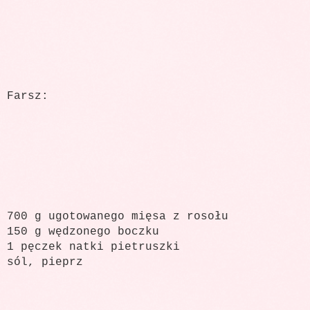
Farsz:
700 g ugotowanego mięsa z rosołu
150 g wędzonego boczku
1 pęczek natki pietruszki
sól, pieprz