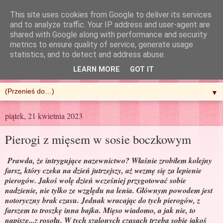
This site uses cookies from Google to deliver its services
and to analyze traffic. Your IP address and user-agent are
shared with Google along with performance and security
metrics to ensure quality of service, generate usage
R'n'G Kitchen
statistics, and to detect and address abuse.
LEARN MORE
GOT IT
▼
piątek, 21 kwietnia 2023
Pierogi z mięsem w sosie boczkowym
Prawda, że intrygujące nazewnictwo? Właśnie zrobiłem kolejny
farsz, który czeka na dzień jutrzejszy, aż wezmę się za lepienie
pierogów. Jakoś wolę dzień wcześniej przygotować sobie
nadzienie, nie tylko ze względu na lenia. Głównym powodem jest
notoryczny brak czasu. Jednak wracając do tych pierogów, z
farszem to troszkę inna bajka. Mięso wiadomo, a jak nie, to
napiszę...z rosołu. W tych szalonych czasach trzeba sobie jakoś