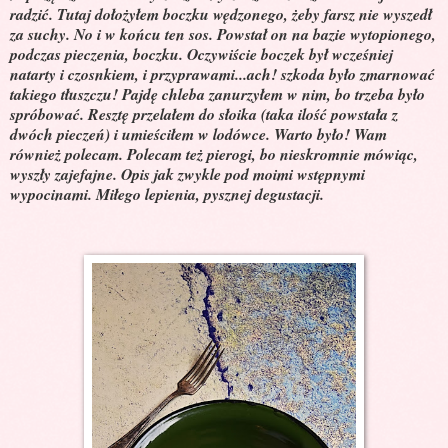
radzić. Tutaj dołożyłem boczku wędzonego, żeby farsz nie wyszedł
za suchy. No i w końcu ten sos. Powstał on na bazie wytopionego,
podczas pieczenia, boczku. Oczywiście boczek był wcześniej
natarty i czosnkiem, i przyprawami...ach! szkoda było zmarnować
takiego tłuszczu! Pajdę chleba zanurzyłem w nim, bo trzeba było
spróbować. Resztę przelałem do słoika (taka ilość powstała z
dwóch pieczeń) i umieściłem w lodówce. Warto było! Wam
również polecam. Polecam też pierogi, bo nieskromnie mówiąc,
wyszły zajefajne. Opis jak zwykle pod moimi wstępnymi
wypocinami. Miłego lepienia, pysznej degustacji.