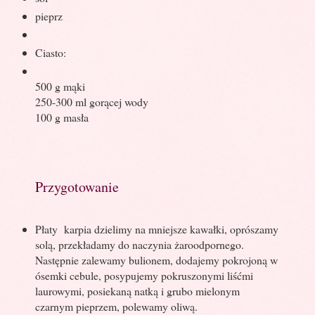
pieprz
Ciasto:
500 g mąki
250-300 ml gorącej wody
100 g masła
Przygotowanie
Płaty
karpia dzielimy na mniejsze kawałki, oprószamy
solą, przekładamy do naczynia żaroodpornego.
Następnie zalewamy bulionem, dodajemy pokrojoną w
ósemki cebule, posypujemy pokruszonymi liśćmi
laurowymi, posiekaną natką i grubo mielonym
czarnym pieprzem, polewamy oliwą.