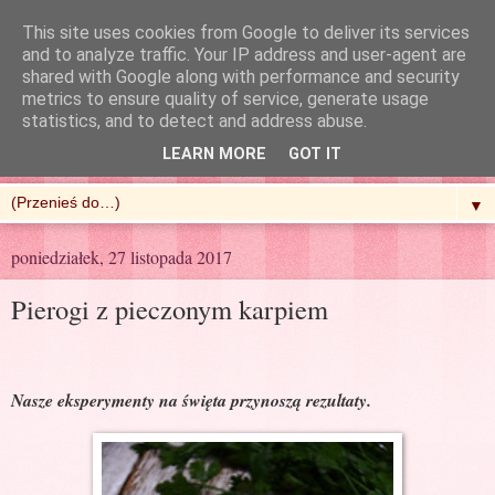
This site uses cookies from Google to deliver its services
and to analyze traffic. Your IP address and user-agent are
shared with Google along with performance and security
metrics to ensure quality of service, generate usage
R'n'G Kitchen
statistics, and to detect and address abuse.
LEARN MORE
GOT IT
▼
poniedziałek, 27 listopada 2017
Pierogi z pieczonym karpiem
Nasze eksperymenty na święta przynoszą rezultaty.