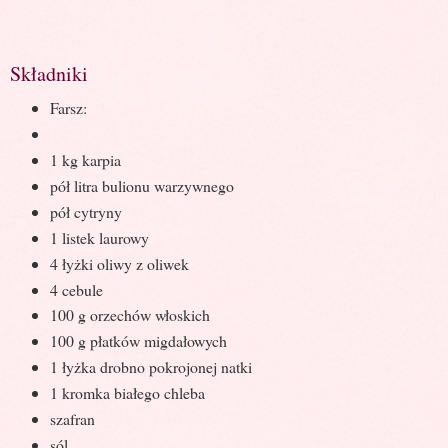
Składniki
Farsz:
1 kg karpia
pół litra bulionu warzywnego
pół cytryny
1 listek laurowy
4 łyżki oliwy z oliwek
4 cebule
100 g orzechów włoskich
100 g płatków migdałowych
1 łyżka drobno pokrojonej natki
1 kromka białego chleba
szafran
sól