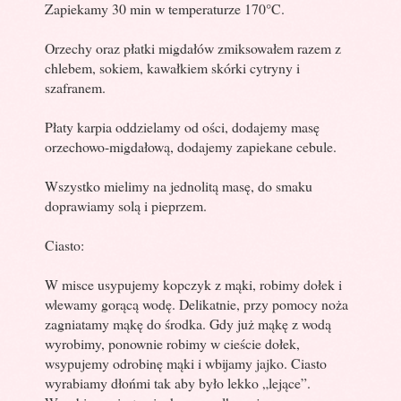
Zapiekamy 30 min w temperaturze 170°C.
Orzechy oraz płatki migdałów zmiksowałem razem z
chlebem, sokiem, kawałkiem skórki cytryny i
szafranem.
Płaty karpia oddzielamy od ości, dodajemy masę
orzechowo-migdałową, dodajemy zapiekane cebule.
Wszystko mielimy na jednolitą masę, do smaku
doprawiamy solą i pieprzem.
Ciasto:
W misce usypujemy kopczyk z mąki, robimy dołek i
wlewamy gorącą wodę. Delikatnie, przy pomocy noża
zagniatamy mąkę do środka. Gdy już mąkę z wodą
wyrobimy, ponownie robimy w cieście dołek,
wsypujemy odrobinę mąki i wbijamy jajko. Ciasto
wyrabiamy dłońmi tak aby było lekko „lejące”.