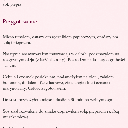
sól, pieprz
Przygotowanie
Mięso umyłem, osuszyłem ręcznikiem papierowym, oprószyłem
solą i pieprzem.
Następnie nasmarowałem musztardą i w całości podsmażyłem na
rozgrzanym oleju (z każdej strony). Pokroiłem na kotlety o grubości
1,5 cm.
Cebule i czosnek posiekałem, podsmażyłem na oleju, zalałem
bulionem, dodałem liście laurowe, ziele angielskie i czosnek
marynowany. Całość zagotowałem.
Do sosu przełożyłem mięso i dusiłem 90 min na wolnym ogniu.
Sos zredukowałem, do smaku doprawiłem solą, pieprzem i gałką
muszkatołową.
Podałem z kaszą gryczaną połączoną z warzywami.