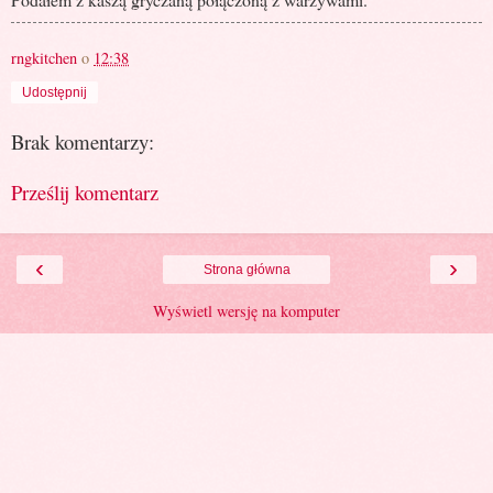
rngkitchen
o
12:38
Udostępnij
Brak komentarzy:
Prześlij komentarz
‹
›
Strona główna
Wyświetl wersję na komputer