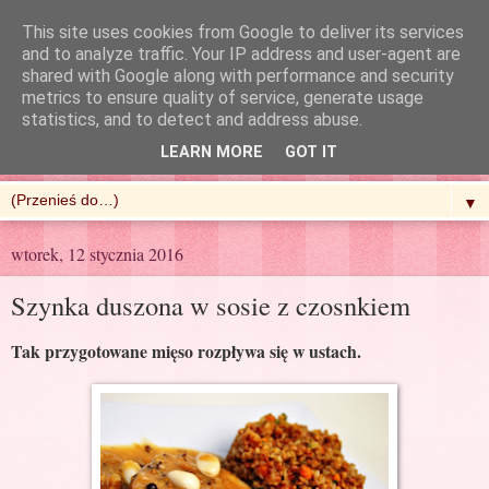
This site uses cookies from Google to deliver its services
and to analyze traffic. Your IP address and user-agent are
shared with Google along with performance and security
metrics to ensure quality of service, generate usage
R'n'G Kitchen
statistics, and to detect and address abuse.
LEARN MORE
GOT IT
▼
wtorek, 12 stycznia 2016
Szynka duszona w sosie z czosnkiem
Tak przygotowane mięso rozpływa się w ustach.