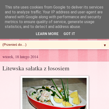
This site uses cookies from Google to deliver its services
and to analyze traffic. Your IP address and user-agent are
shared with Google along with performance and security
metrics to ensure quality of service, generate usage
R'n'G Kitchen
statistics, and to detect and address abuse.
LEARN MORE
GOT IT
▼
wtorek, 18 lutego 2014
Litewska sałatka z łososiem