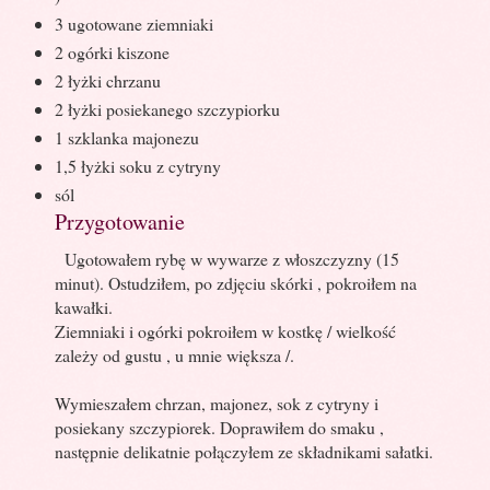
3 ugotowane ziemniaki
2 ogórki kiszone
2 łyżki chrzanu
2 łyżki posiekanego szczypiorku
1 szklanka majonezu
1,5 łyżki soku z cytryny
sól
Przygotowanie
Ugotowałem rybę w wywarze z włoszczyzny (15
minut). Ostudziłem, po zdjęciu skórki , pokroiłem na
kawałki.
Ziemniaki i ogórki pokroiłem w kostkę / wielkość
zależy od gustu , u mnie większa /.
Wymieszałem chrzan, majonez, sok z cytryny i
posiekany szczypiorek. Doprawiłem do smaku ,
następnie delikatnie połączyłem ze składnikami sałatki.