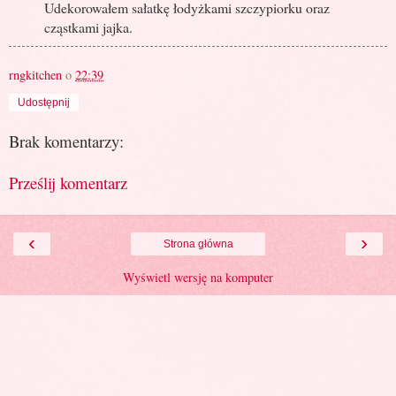
Udekorowałem sałatkę łodyżkami szczypiorku oraz
cząstkami jajka.
rngkitchen
o
22:39
Udostępnij
Brak komentarzy:
Prześlij komentarz
‹
›
Strona główna
Wyświetl wersję na komputer