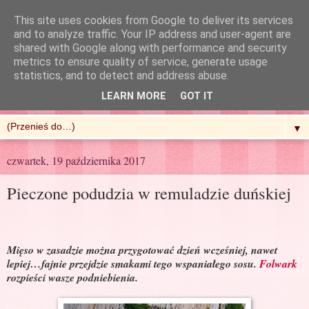
This site uses cookies from Google to deliver its services
and to analyze traffic. Your IP address and user-agent are
shared with Google along with performance and security
metrics to ensure quality of service, generate usage
R'n'G Kitchen
statistics, and to detect and address abuse.
LEARN MORE
GOT IT
▼
czwartek, 19 października 2017
Pieczone podudzia w remuladzie duńskiej
Mięso w zasadzie można przygotować dzień wcześniej, nawet
lepiej…fajnie przejdzie smakami tego wspaniałego sosu.
Folwark
rozpieści wasze podniebienia.