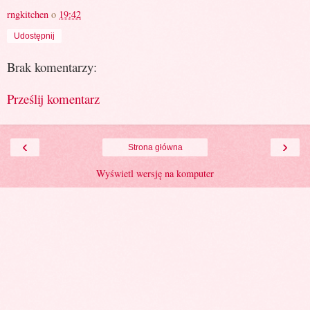
rngkitchen
o
19:42
Udostępnij
Brak komentarzy:
Prześlij komentarz
‹
›
Strona główna
Wyświetl wersję na komputer